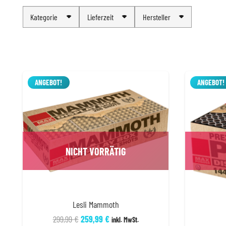
Kategorie
Lieferzeit
Hersteller
ANGEBOT!
ANGEBOT!
NICHT VORRÄTIG
Lesli Mammoth
Ursprünglicher
Aktueller
299,99
€
259,99
€
inkl. MwSt.