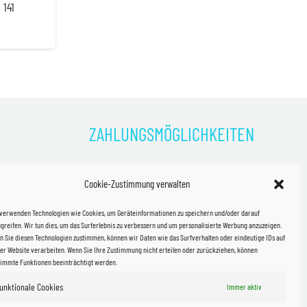
 141
ZAHLUNGSMÖGLICHKEITEN
)
Cookie-Zustimmung verwalten
kosten!
 verwenden Technologien wie Cookies, um Geräteinformationen zu speichern und/oder darauf
halb
greifen. Wir tun dies, um das Surferlebnis zu verbessern und um personalisierte Werbung anzuzeigen.
 Sie diesen Technologien zustimmen, können wir Daten wie das Surfverhalten oder eindeutige IDs auf
in Sachsen
er Website verarbeiten. Wenn Sie Ihre Zustimmung nicht erteilen oder zurückziehen, können
timmte Funktionen beeinträchtigt werden.
unktionale Cookies
Immer aktiv
WIR VERSENDEN MIT
 & Versand