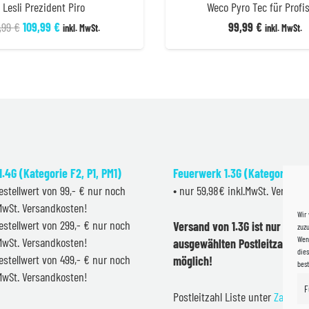
Lesli Prezident Piro
Weco Pyro Tec für Profis
Ursprünglicher
Aktueller
9,99
€
109,99
€
99,99
€
inkl. MwSt.
inkl. MwSt.
Preis
Preis
war:
ist:
119,99 €
109,99 €.
.4G (Kategorie F2, P1, PM1)
Feuerwerk 1.3G (Kategorie F2
estellwert von 99,- € nur noch
• nur 59,98€ inkl.MwSt. Versand
.MwSt. Versandkosten!
Wir
estellwert von 299,- € nur noch
Versand von 1.3G ist nur inner
zuzu
Wenn
.MwSt. Versandkosten!
ausgewählten Postleitzahlen 
dies
estellwert von 499,- € nur noch
möglich!
bes
.MwSt. Versandkosten!
F
Postleitzahl Liste unter
Zahlung