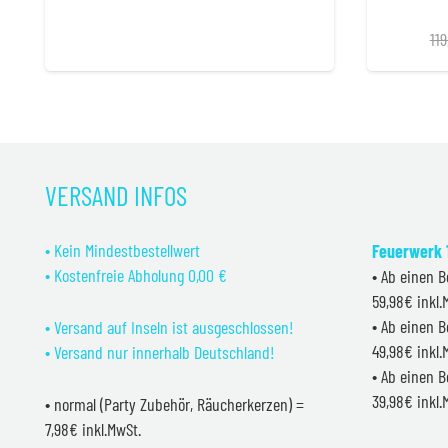
Preis
Preis
war:
ist:
11
299,99 €
259,99 €.
VERSAND INFOS
• Kein Mindestbestellwert
Feuerwerk 1
• Kostenfreie Abholung 0,00 €
• Ab einen B
59,98€ inkl
• Ab einen B
• Versand auf Inseln ist ausgeschlossen!
49,98€ inkl
• Versand nur innerhalb Deutschland!
• Ab einen B
39,98€ inkl
• normal (Party Zubehör, Räucherkerzen) =
7,98€ inkl.MwSt.