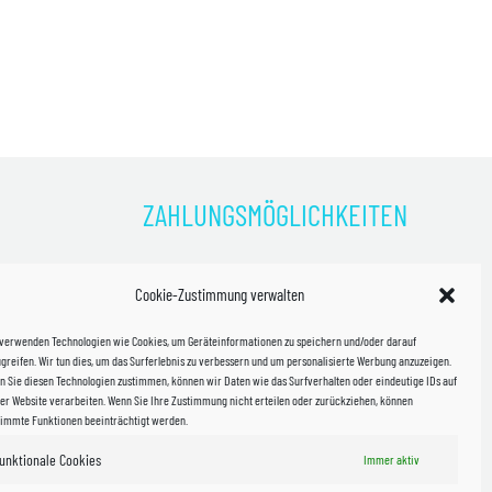
ZAHLUNGSMÖGLICHKEITEN
)
Cookie-Zustimmung verwalten
kosten!
 verwenden Technologien wie Cookies, um Geräteinformationen zu speichern und/oder darauf
halb
greifen. Wir tun dies, um das Surferlebnis zu verbessern und um personalisierte Werbung anzuzeigen.
 Sie diesen Technologien zustimmen, können wir Daten wie das Surfverhalten oder eindeutige IDs auf
in Sachsen
er Website verarbeiten. Wenn Sie Ihre Zustimmung nicht erteilen oder zurückziehen, können
timmte Funktionen beeinträchtigt werden.
unktionale Cookies
Immer aktiv
WIR VERSENDEN MIT
 & Versand