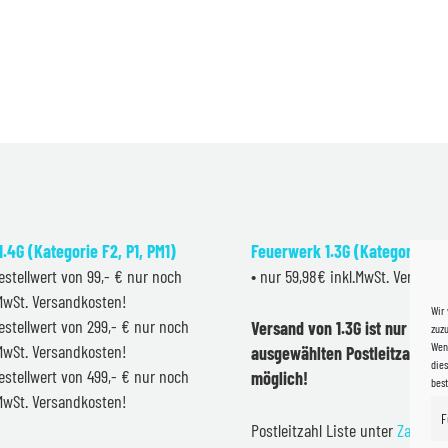
.4G (Kategorie F2, P1, PM1)
Feuerwerk 1.3G (Kategorie F2
estellwert von 99,- € nur noch
• nur 59,98€ inkl.MwSt. Versand
.MwSt. Versandkosten!
Wir
estellwert von 299,- € nur noch
Versand von 1.3G ist nur inner
zuzu
Wenn
.MwSt. Versandkosten!
ausgewählten Postleitzahlen 
dies
estellwert von 499,- € nur noch
möglich!
bes
.MwSt. Versandkosten!
F
Postleitzahl Liste unter
Zahlung