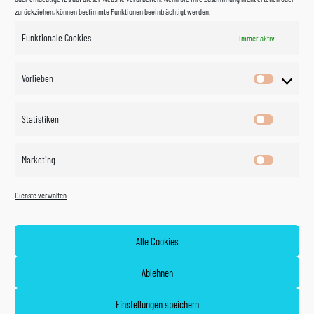
zurückziehen, können bestimmte Funktionen beeinträchtigt werden.
Funktionale Cookies
Immer aktiv
Impressum
Vorlieben
Vorlieben
Datenschutzerklärung
Statistiken
Statistik
Kontakt
Marketing
Marketin
Öffnungszeiten
©
Vertrag
Dienste verwalten
widerrufen
2026
Zahlung und Versand
Alle Cookies
Widerrufsrecht
Ablehnen
AGB
Einstellungen speichern