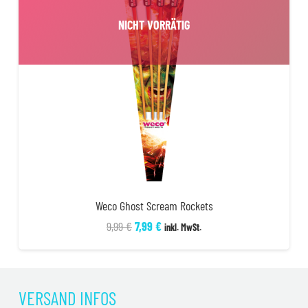
NICHT VORRÄTIG
Weco Ghost Scream Rockets
Ursprünglicher
Aktueller
9,99
€
7,99
€
inkl. MwSt.
Preis
Preis
war:
ist:
9,99 €
7,99 €.
VERSAND INFOS