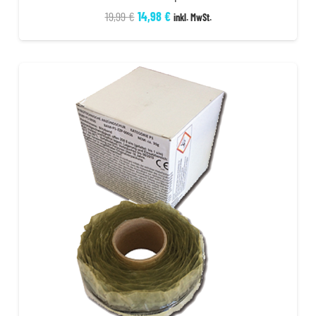
Ursprünglicher
Aktueller
19,99
€
14,98
€
inkl. MwSt.
Preis
Preis
war:
ist:
19,99 €
14,98 €.