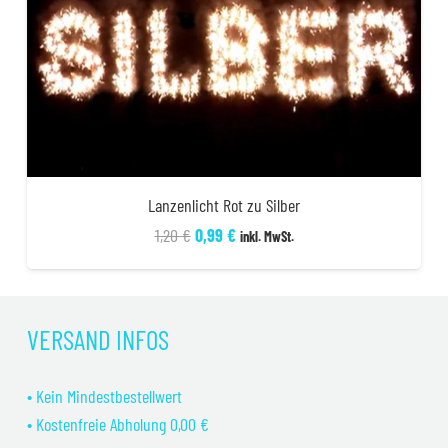
Lanzenlicht Rot zu Silber
Ursprünglicher
Aktueller
1,20
€
0,99
€
inkl. MwSt.
Preis
Preis
war:
ist:
1,20 €
0,99 €.
VERSAND INFOS
• Kein Mindestbestellwert
• Kostenfreie Abholung 0,00 €