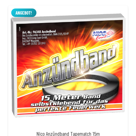
war:
ist:
30,00 €
17,99 €.
ANGEBOT!
Nico Anzündband Tapematch 15m