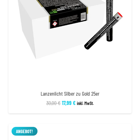
Lanzenlicht Silber zu Gold 25er
Ursprünglicher
Aktueller
30,00
€
17,99
€
inkl. MwSt.
Preis
Preis
war:
ist:
30,00 €
17,99 €.
ANGEBOT!