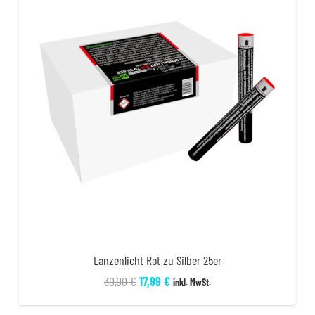
Lanzenlicht Rot zu Silber 25er
Ursprünglicher
Aktueller
30,00
€
17,99
€
inkl. MwSt.
Preis
Preis