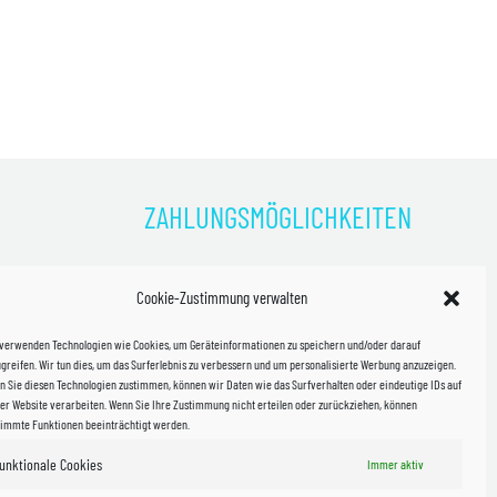
ZAHLUNGSMÖGLICHKEITEN
)
Cookie-Zustimmung verwalten
kosten!
 verwenden Technologien wie Cookies, um Geräteinformationen zu speichern und/oder darauf
halb
greifen. Wir tun dies, um das Surferlebnis zu verbessern und um personalisierte Werbung anzuzeigen.
 Sie diesen Technologien zustimmen, können wir Daten wie das Surfverhalten oder eindeutige IDs auf
in Sachsen
er Website verarbeiten. Wenn Sie Ihre Zustimmung nicht erteilen oder zurückziehen, können
timmte Funktionen beeinträchtigt werden.
unktionale Cookies
Immer aktiv
WIR VERSENDEN MIT
 & Versand