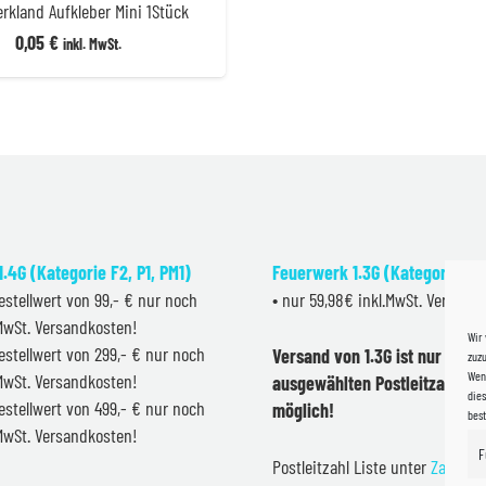
rkland Aufkleber Mini 1Stück
0,05
€
inkl. MwSt.
.4G (Kategorie F2, P1, PM1)
Feuerwerk 1.3G (Kategorie F2
estellwert von 99,- € nur noch
• nur 59,98€ inkl.MwSt. Versand
.MwSt. Versandkosten!
Wir
estellwert von 299,- € nur noch
Versand von 1.3G ist nur inner
zuzu
Wenn
.MwSt. Versandkosten!
ausgewählten Postleitzahlen 
dies
estellwert von 499,- € nur noch
möglich!
bes
.MwSt. Versandkosten!
F
Postleitzahl Liste unter
Zahlung