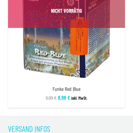
NICHT VORRÄTIG
Funke Red Blue
Ursprünglicher
Aktueller
9,99
€
8,99
€
inkl. MwSt.
Preis
Preis
war:
ist:
9,99 €
8,99 €.
VERSAND INFOS