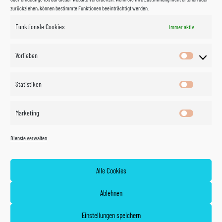
zurückziehen, können bestimmte Funktionen beeinträchtigt werden.
Funktionale Cookies
Immer aktiv
Impressum
Vorlieben
Vorlieben
Datenschutzerklärung
Statistiken
Statistik
Kontakt
Marketing
Marketin
Öffnungszeiten
©
Vertrag
Dienste verwalten
widerrufen
2026
Zahlung und Versand
Alle Cookies
Widerrufsrecht
Ablehnen
AGB
Einstellungen speichern