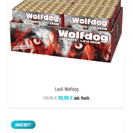
Lesli Wolfdog
Ursprünglicher
Aktueller
119,99
€
99,99
€
inkl. MwSt.
Preis
Preis
war:
ist:
119,99 €
99,99 €.
ANGEBOT!