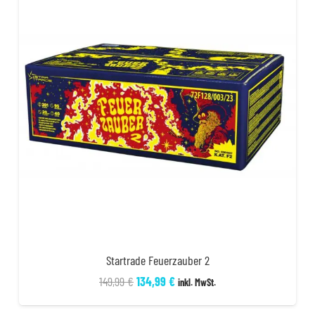
Startrade Feuerzauber 2
Ursprünglicher
Aktueller
149,99
€
134,99
€
inkl. MwSt.
Preis
Preis