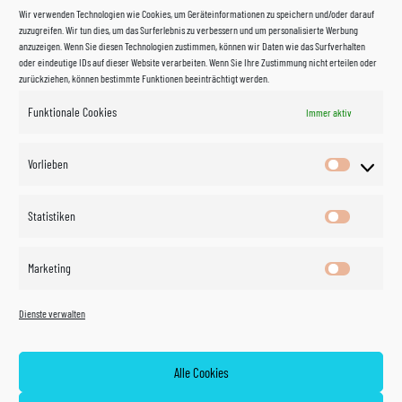
Wir verwenden Technologien wie Cookies, um Geräteinformationen zu speichern und/oder darauf
zuzugreifen. Wir tun dies, um das Surferlebnis zu verbessern und um personalisierte Werbung
anzuzeigen. Wenn Sie diesen Technologien zustimmen, können wir Daten wie das Surfverhalten
oder eindeutige IDs auf dieser Website verarbeiten. Wenn Sie Ihre Zustimmung nicht erteilen oder
zurückziehen, können bestimmte Funktionen beeinträchtigt werden.
Funktionale Cookies
Immer aktiv
Impressum
Vorlieben
Vorlieben
Datenschutzerklärung
Statistiken
Statistik
Kontakt
Marketing
Marketin
Öffnungszeiten
©
Vertrag
Dienste verwalten
widerrufen
2026
Zahlung und Versand
Alle Cookies
Widerrufsrecht