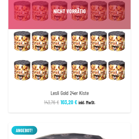
NICHT VORRÄTIG
Lesli Gold 24er Kiste
Ursprünglicher
Aktueller
143,76
€
103,20
€
inkl. MwSt.
Preis
Preis
war:
ist:
143,76 €
103,20 €.
ANGEBOT!