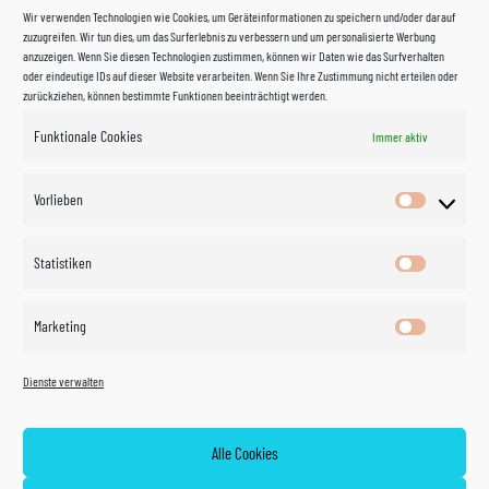
Wir verwenden Technologien wie Cookies, um Geräteinformationen zu speichern und/oder darauf
zuzugreifen. Wir tun dies, um das Surferlebnis zu verbessern und um personalisierte Werbung
anzuzeigen. Wenn Sie diesen Technologien zustimmen, können wir Daten wie das Surfverhalten
oder eindeutige IDs auf dieser Website verarbeiten. Wenn Sie Ihre Zustimmung nicht erteilen oder
zurückziehen, können bestimmte Funktionen beeinträchtigt werden.
Funktionale Cookies
Immer aktiv
Impressum
Vorlieben
Vorlieben
Datenschutzerklärung
Statistiken
Statistik
Kontakt
Marketing
Marketin
Öffnungszeiten
©
Vertrag
Dienste verwalten
widerrufen
2026
Zahlung und Versand
Alle Cookies
Widerrufsrecht