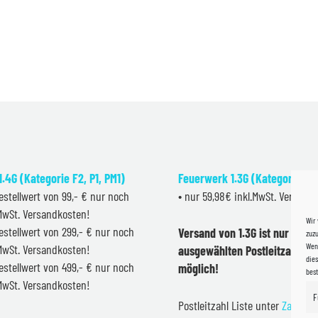
.4G (Kategorie F2, P1, PM1)
Feuerwerk 1.3G (Kategorie F2
estellwert von 99,- € nur noch
• nur 59,98€ inkl.MwSt. Versand
.MwSt. Versandkosten!
Wir
estellwert von 299,- € nur noch
Versand von 1.3G ist nur inner
zuzu
Wenn
.MwSt. Versandkosten!
ausgewählten Postleitzahlen 
dies
estellwert von 499,- € nur noch
möglich!
bes
.MwSt. Versandkosten!
F
Postleitzahl Liste unter
Zahlung