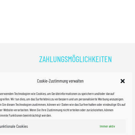
ZAHLUNGSMÖGLICHKEITEN
)
Cookie-Zustimmung verwalten
kosten!
 verwenden Technologien wie Cookies, um Geräteinformationen zu speichern und/oder darauf
halb
greifen. Wir tun dies, um das Surferlebnis zu verbessern und um personalisierte Werbung anzuzeigen.
 Sie diesen Technologien zustimmen, können wir Daten wie das Surfverhalten oder eindeutige IDs auf
in Sachsen
er Website verarbeiten. Wenn Sie Ihre Zustimmung nicht erteilen oder zurückziehen, können
timmte Funktionen beeinträchtigt werden.
unktionale Cookies
Immer aktiv
WIR VERSENDEN MIT
 & Versand