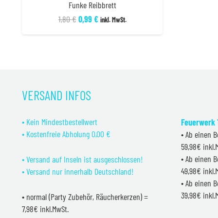
Funke Reibbrett
Ursprünglicher
Aktueller
1,80
€
0,99
€
inkl. MwSt.
Preis
Preis
war:
ist:
1,80 €
0,99 €.
VERSAND INFOS
• Kein Mindestbestellwert
Feuerwerk 1
• Kostenfreie Abholung 0,00 €
• Ab einen B
59,98€ inkl
• Ab einen B
• Versand auf Inseln ist ausgeschlossen!
49,98€ inkl
• Versand nur innerhalb Deutschland!
• Ab einen B
39,98€ inkl
• normal (Party Zubehör, Räucherkerzen) =
7,98€ inkl.MwSt.