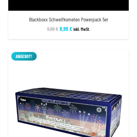
Blackboxx Schweifkometen Powerpack 5er
Ursprünglicher
Aktueller
9,99
€
8,99
€
inkl. MwSt.
Preis
Preis
war:
ist:
9,99 €
8,99 €.
ANGEBOT!