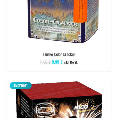
Funke Color Cracker
Ursprünglicher
Aktueller
11,90
€
9,99
€
inkl. MwSt.
Preis
Preis
war:
ist:
11,90 €
9,99 €.
ANGEBOT!