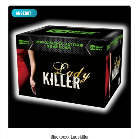
war:
ist:
17,99 €
14,99 €.
ANGEBOT!
Blackboxx Ladykiller