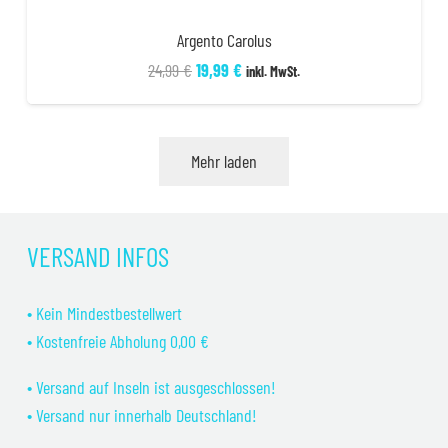
Argento Carolus
Ursprünglicher
Aktueller
24,99
€
19,99
€
inkl. MwSt.
Preis
Preis
war:
ist:
24,99 €
19,99 €.
Mehr laden
VERSAND INFOS
• Kein Mindestbestellwert
• Kostenfreie Abholung 0,00 €
• Versand auf Inseln ist ausgeschlossen!
• Versand nur innerhalb Deutschland!