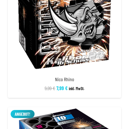
Nico Rhino
Ursprünglicher
Aktueller
9,99
€
7,99
€
inkl. MwSt.
Preis
Preis
war:
ist:
9,99 €
7,99 €.
ANGEBOT!