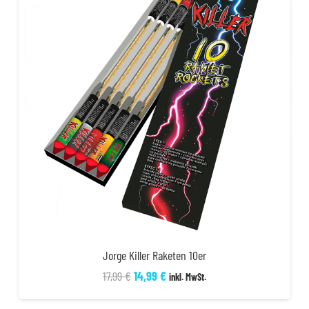
Jorge Killer Raketen 10er
Ursprünglicher
Aktueller
17,99
€
14,99
€
inkl. MwSt.
Preis
Preis