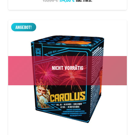
inkl. MwSt.
Preis
Preis
war:
ist:
155,88 €
114,00 €.
ANGEBOT!
NICHT VORRÄTIG