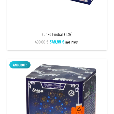
Funke Fireball (1.3G)
Ursprünglicher
Aktueller
400,00
€
349,99
€
inkl. MwSt.
Preis
Preis
war:
ist:
400,00 €
349,99 €.
ANGEBOT!