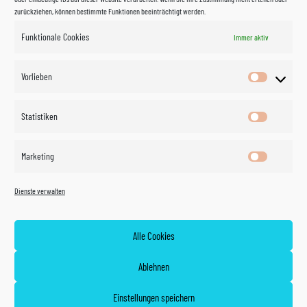
zurückziehen, können bestimmte Funktionen beeinträchtigt werden.
Funktionale Cookies
Immer aktiv
Impressum
Vorlieben
Vorlieben
Datenschutzerklärung
Statistiken
Statistik
Kontakt
Marketing
Marketin
Öffnungszeiten
©
Vertrag
Dienste verwalten
widerrufen
2026
Zahlung und Versand
Alle Cookies
Widerrufsrecht
Ablehnen
AGB
Einstellungen speichern