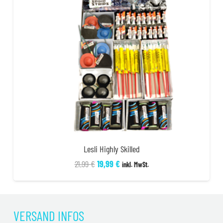
Lesli Highly Skilled
Ursprünglicher
Aktueller
21,99
€
19,99
€
inkl. MwSt.
Preis
Preis
war:
ist:
21,99 €
19,99 €.
VERSAND INFOS