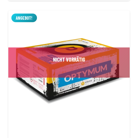
war:
ist:
119,99 €
99,99 €.
ANGEBOT!
NICHT VORRÄTIG