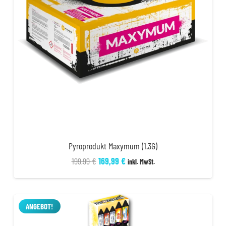
Pyroprodukt Maxymum (1.3G)
Ursprünglicher
Aktueller
199,99
€
169,99
€
inkl. MwSt.
Preis
Preis
war:
ist:
199,99 €
169,99 €.
ANGEBOT!