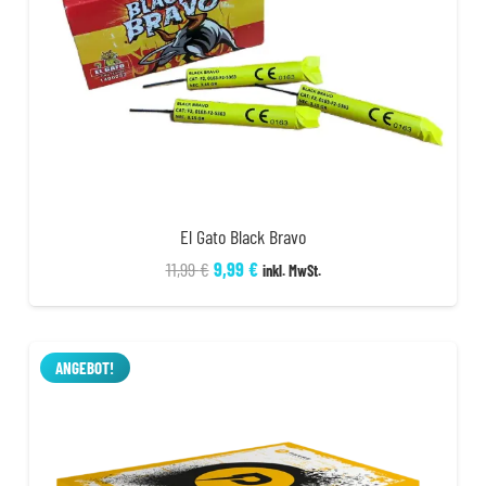
El Gato Black Bravo
Ursprünglicher
Aktueller
11,99
€
9,99
€
inkl. MwSt.
Preis
Preis
war:
ist:
11,99 €
9,99 €.
ANGEBOT!