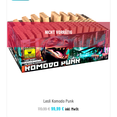
NICHT VORRÄTIG
Lesli Komodo Punk
Ursprünglicher
Aktueller
119,99
€
99,99
€
inkl. MwSt.
Preis
Preis