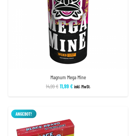
Magnum Mega Mine
Ursprünglicher
Aktueller
14,99
€
11,99
€
inkl. MwSt.
Preis
Preis
war:
ist:
14,99 €
11,99 €.
ANGEBOT!