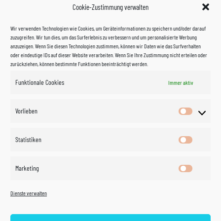
Cookie-Zustimmung verwalten
Wir verwenden Technologien wie Cookies, um Geräteinformationen zu speichern und/oder darauf
zuzugreifen. Wir tun dies, um das Surferlebnis zu verbessern und um personalisierte Werbung
anzuzeigen. Wenn Sie diesen Technologien zustimmen, können wir Daten wie das Surfverhalten
oder eindeutige IDs auf dieser Website verarbeiten. Wenn Sie Ihre Zustimmung nicht erteilen oder
zurückziehen, können bestimmte Funktionen beeinträchtigt werden.
Funktionale Cookies
Immer aktiv
Impressum
Vorlieben
Vorlieben
Datenschutzerklärung
Statistiken
Statistik
Kontakt
Marketing
Marketin
Öffnungszeiten
©
Vertrag
Dienste verwalten
widerrufen
2026
Zahlung und Versand