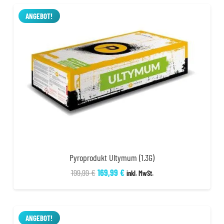
44,99 €
39,99 €.
ANGEBOT!
Pyroprodukt Ultymum (1.3G)
Ursprünglicher
Aktueller
199,99
€
169,99
€
inkl. MwSt.
Preis
Preis
war:
ist:
199,99 €
169,99 €.
ANGEBOT!