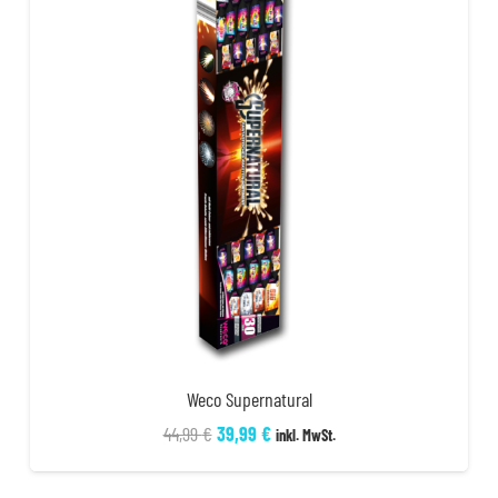
Weco Supernatural
Ursprünglicher
Aktueller
44,99
€
39,99
€
inkl. MwSt.
Preis
Preis
war:
ist: