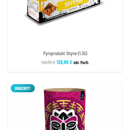
Pyroprodukt Shyne (1.3G)
Ursprünglicher
Aktueller
149,99
€
139,99
€
inkl. MwSt.
Preis
Preis
war:
ist:
149,99 €
139,99 €.
ANGEBOT!