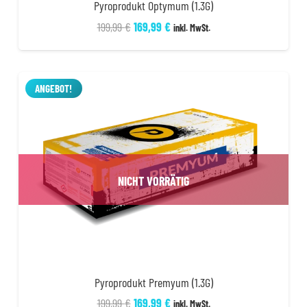
Pyroprodukt Optymum (1.3G)
Ursprünglicher
Aktueller
199,99
€
169,99
€
inkl. MwSt.
Preis
Preis
war:
ist:
199,99 €
169,99 €.
ANGEBOT!
NICHT VORRÄTIG
Pyroprodukt Premyum (1.3G)
Ursprünglicher
Aktueller
199,99
€
169,99
€
inkl. MwSt.