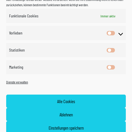
zurückziehen, können bestimmte Funktionen beeinträchtigt werden.
Funktionale Cookies
Immer aktiv
Impressum
Vorlieben
Vorlieben
Datenschutzerklärung
Statistiken
Statistik
Kontakt
Marketing
Marketin
Öffnungszeiten
©
Vertrag
Dienste verwalten
widerrufen
2026
Zahlung und Versand
Alle Cookies
Widerrufsrecht
Ablehnen
AGB
Einstellungen speichern