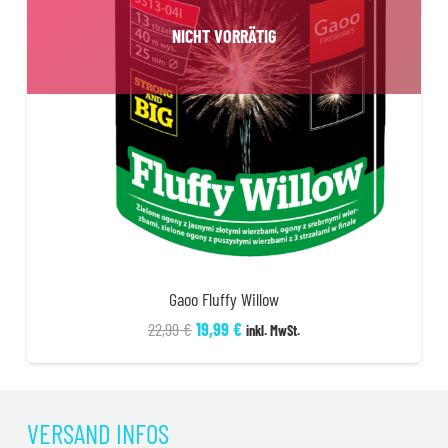
NICHT VORRÄTIG
Gaoo Fluffy Willow
Ursprünglicher
Aktueller
22,99
€
19,99
€
inkl. MwSt.
Preis
Preis
war:
ist:
22,99 €
19,99 €.
VERSAND INFOS