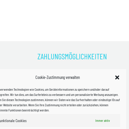
ZAHLUNGSMÖGLICHKEITEN
)
Cookie-Zustimmung verwalten
kosten!
 verwenden Technologien wie Cookies, um Geräteinformationen zu speichern und/oder darauf
halb
greifen. Wir tun dies, um das Surferlebnis zu verbessern und um personalisierte Werbung anzuzeigen.
 Sie diesen Technologien zustimmen, können wir Daten wie das Surfverhalten oder eindeutige IDs auf
in Sachsen
er Website verarbeiten. Wenn Sie Ihre Zustimmung nicht erteilen oder zurückziehen, können
timmte Funktionen beeinträchtigt werden.
unktionale Cookies
Immer aktiv
WIR VERSENDEN MIT
 & Versand