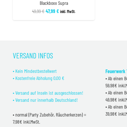
Blackboxx Supra
Ursprünglicher
Aktueller
49,99
€
47,99
€
inkl. MwSt.
Preis
Preis
war:
ist:
49,99 €
47,99 €.
VERSAND INFOS
• Kein Mindestbestellwert
Feuerwerk 1
• Kostenfreie Abholung 0,00 €
• Ab einen B
59,98€ inkl
• Ab einen B
• Versand auf Inseln ist ausgeschlossen!
49,98€ inkl
• Versand nur innerhalb Deutschland!
• Ab einen B
39,98€ inkl
• normal (Party Zubehör, Räucherkerzen) =
7,98€ inkl.MwSt.