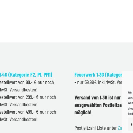
.4G (Kategorie F2, P1, PM1)
Feuerwerk 1.3G (Kategorie F2
estellwert von 99,- € nur noch
• nur 59,98€ inkl.MwSt. Versand
.MwSt. Versandkosten!
Wir
estellwert von 299,- € nur noch
Versand von 1.3G ist nur inner
zuzu
Wenn
.MwSt. Versandkosten!
ausgewählten Postleitzahlen 
dies
estellwert von 499,- € nur noch
möglich!
bes
.MwSt. Versandkosten!
F
Postleitzahl Liste unter
Zahlung