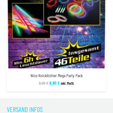
Nico Knicklichter Mega Party Pack
Ursprünglicher
Aktueller
8,99
€
6,90
€
inkl. MwSt.
Preis
Preis
war:
ist:
8,99 €
6,90 €.
VERSAND INFOS