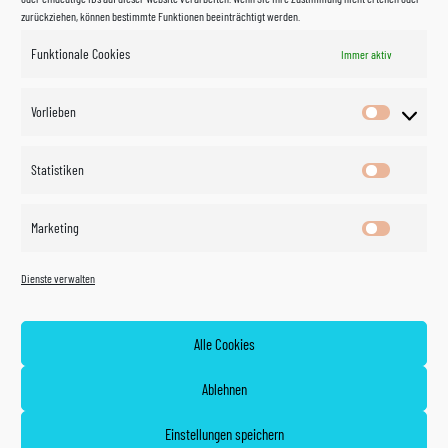
zurückziehen, können bestimmte Funktionen beeinträchtigt werden.
Funktionale Cookies
Immer aktiv
Impressum
Vorlieben
Vorlieben
Datenschutzerklärung
Statistiken
Statistik
Kontakt
Marketing
Marketin
Öffnungszeiten
©
Vertrag
Dienste verwalten
widerrufen
2026
Zahlung und Versand
Alle Cookies
Widerrufsrecht
Ablehnen
AGB
Einstellungen speichern