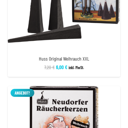
Huss Original Weihrauch XXL
Ursprünglicher
Aktueller
7,20
€
6,00
€
inkl. MwSt.
Preis
Preis
war:
ist:
7,20 €
6,00 €.
ANGEBOT!