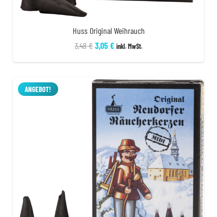
Huss Original Weihrauch
Ursprünglicher
Aktueller
3,48
€
3,05
€
inkl. MwSt.
Preis
Preis
war:
ist:
3,48 €
3,05 €.
ANGEBOT!