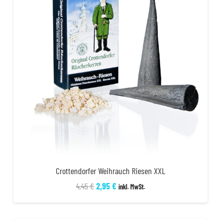
Crottendorfer Weihrauch Riesen XXL
Ursprünglicher
Aktueller
4,45
€
2,95
€
inkl. MwSt.
Preis
Preis
war:
ist: