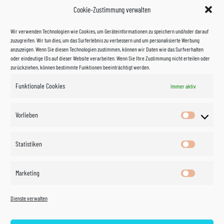
Cookie-Zustimmung verwalten
Wir verwenden Technologien wie Cookies, um Geräteinformationen zu speichern und/oder darauf
zuzugreifen. Wir tun dies, um das Surferlebnis zu verbessern und um personalisierte Werbung
anzuzeigen. Wenn Sie diesen Technologien zustimmen, können wir Daten wie das Surfverhalten
oder eindeutige IDs auf dieser Website verarbeiten. Wenn Sie Ihre Zustimmung nicht erteilen oder
zurückziehen, können bestimmte Funktionen beeinträchtigt werden.
Funktionale Cookies
Immer aktiv
Impressum
Vorlieben
Vorlieben
Datenschutzerklärung
Statistiken
Statistik
Kontakt
Marketing
Marketin
Öffnungszeiten
©
Vertrag
Dienste verwalten
widerrufen
2026
Zahlung und Versand