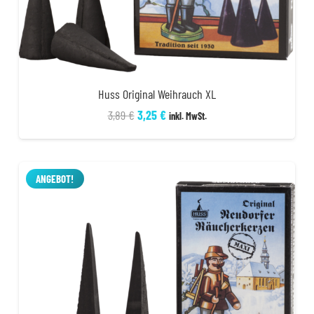
Huss Original Weihrauch XL
Ursprünglicher
Aktueller
3,89
€
3,25
€
inkl. MwSt.
Preis
Preis
war:
ist:
3,89 €
3,25 €.
ANGEBOT!