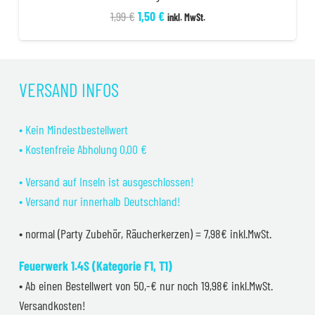
Ursprünglicher
Aktueller
1,99
€
1,50
€
inkl. MwSt.
Preis
Preis
war:
ist:
1,99 €
1,50 €.
VERSAND INFOS
• Kein Mindestbestellwert
• Kostenfreie Abholung 0,00 €
• Versand auf Inseln ist ausgeschlossen!
• Versand nur innerhalb Deutschland!
• normal (Party Zubehör, Räucherkerzen) = 7,98€ inkl.MwSt.
Feuerwerk 1.4S (Kategorie F1, T1)
• Ab einen Bestellwert von 50,-€ nur noch 19,98€ inkl.MwSt.
Versandkosten!