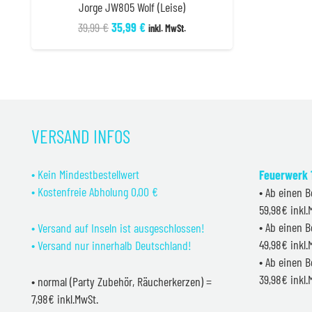
Jorge JW805 Wolf (Leise)
Ursprünglicher
Aktueller
39,99
€
35,99
€
inkl. MwSt.
Preis
Preis
war:
ist:
39,99 €
35,99 €.
VERSAND INFOS
• Kein Mindestbestellwert
Feuerwerk 1
• Kostenfreie Abholung 0,00 €
• Ab einen B
59,98€ inkl
• Ab einen B
• Versand auf Inseln ist ausgeschlossen!
49,98€ inkl
• Versand nur innerhalb Deutschland!
• Ab einen B
39,98€ inkl
• normal (Party Zubehör, Räucherkerzen) =
7,98€ inkl.MwSt.