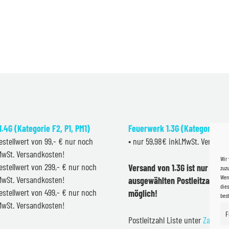
.4G (Kategorie F2, P1, PM1)
Feuerwerk 1.3G (Kategorie F2
estellwert von 99,- € nur noch
• nur 59,98€ inkl.MwSt. Versand
.MwSt. Versandkosten!
Wir
estellwert von 299,- € nur noch
Versand von 1.3G ist nur inner
zuzu
Wenn
.MwSt. Versandkosten!
ausgewählten Postleitzahlen 
dies
estellwert von 499,- € nur noch
möglich!
bes
.MwSt. Versandkosten!
F
Postleitzahl Liste unter
Zahlung