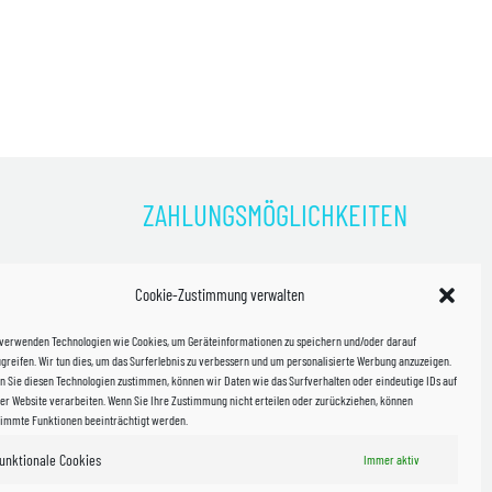
ZAHLUNGSMÖGLICHKEITEN
)
Cookie-Zustimmung verwalten
kosten!
 verwenden Technologien wie Cookies, um Geräteinformationen zu speichern und/oder darauf
halb
greifen. Wir tun dies, um das Surferlebnis zu verbessern und um personalisierte Werbung anzuzeigen.
 Sie diesen Technologien zustimmen, können wir Daten wie das Surfverhalten oder eindeutige IDs auf
in Sachsen
er Website verarbeiten. Wenn Sie Ihre Zustimmung nicht erteilen oder zurückziehen, können
timmte Funktionen beeinträchtigt werden.
unktionale Cookies
Immer aktiv
WIR VERSENDEN MIT
 & Versand