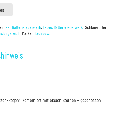
orb
ien:
XXL Batteriefeuerwerk
,
Leises Batteriefeuerwerk
Schlagwörter:
slungsreich
Marke:
Blackboxx
shinweis
rzen-Regen”, kombiniert mit blauen Sternen – geschossen