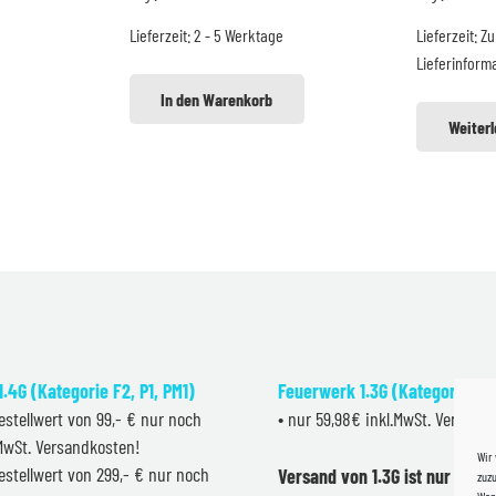
t:
war:
ist:
w
Lieferzeit:
2 - 5 Werktage
Lieferzeit:
Zu
9,99 €.
44,99 €
42,99 €.
4
Lieferinform
In den Warenkorb
Weiter
.4G (Kategorie F2, P1, PM1)
Feuerwerk 1.3G (Kategorie F2
estellwert von 99,- € nur noch
• nur 59,98€ inkl.MwSt. Versand
.MwSt. Versandkosten!
Wir
estellwert von 299,- € nur noch
Versand von 1.3G ist nur inner
zuzu