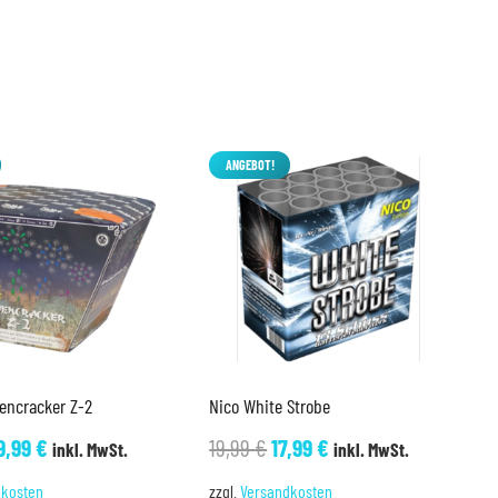
ANGEBOT!
encracker Z-2
Nico White Strobe
rsprünglicher
Aktueller
Ursprünglicher
Aktueller
9,99
€
19,99
€
17,99
€
inkl. MwSt.
inkl. MwSt.
reis
Preis
Preis
Preis
dkosten
zzgl.
Versandkosten