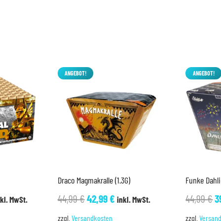
ANGEBOT!
ANGEBOT!
Draco Magmakralle (1.3G)
Funke Dahli
icher
tueller
Ursprünglicher
Aktueller
U
44,99
€
42,99
€
44,99
€
3
nkl. MwSt.
inkl. MwSt.
eis
Preis
Preis
P
zzgl.
Versandkosten
zzgl.
Versan