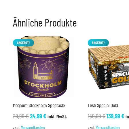
Ähnliche Produkte
ANGEBOT!
ANGEBOT!
Magnum Stockholm Spectacle
Lesli Special Gold
Ursprünglicher
Aktueller
Ursprüngl
Ak
29,99
€
24,99
€
159,99
€
139,99
€
inkl. MwSt.
i
Preis
Preis
Preis
Pr
zzgl.
Versandkosten
zzgl.
Versandkosten