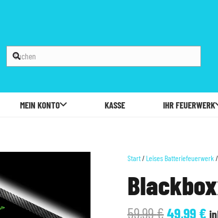
MEIN KONTO
KASSE
IHR FEUERWERK
Start
/
Leises Batteriefeuerwerk
/
Blackbox
Ursprüng
Ak
59,99
€
49,99
€
in