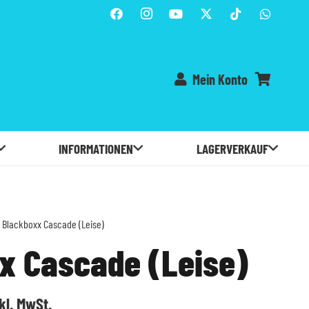
Mein Konto
Es befinden sich keine Produkte im Warenkorb.
INFORMATIONEN
LAGERVERKAUF
 Blackboxx Cascade (Leise)
x Cascade (Leise)
licher
tueller
kl. MwSt.