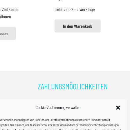
ar:
ist:
war:
ist:
r Zeit keine
Lieferzeit:
2 - 5 Werktage
4,99 €
39,99 €.
19,99 €
17,99 €.
ationen
In den Warenkorb
lesen
ZAHLUNGSMÖGLICHKEITEN
)
Cookie-Zustimmung verwalten
kosten!
 verwenden Technologien wie Cookies, um Geräteinformationen zu speichern und/oder darauf
halb
greifen. Wir tun dies, um das Surferlebnis zu verbessern und um personalisierte Werbung anzuzeigen.