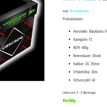
Preis
Pr
war:
is
zzgl.
Versandkosten
59,99 €
49
Produktdaten:
Hersteller: Blackboxx 
Kategorie: F2
NEM: 495g
Brenndauer: 30sek
Kaliber: 20, 25mm
Effekthöhe: 30m
Schusszahl: 40
Lieferzeit:
2 - 5 Werktage
Vorrätig