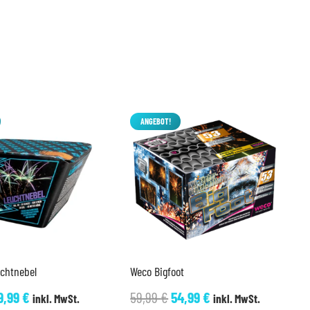
ANGEBOT!
uchtnebel
Weco Bigfoot
rsprünglicher
Aktueller
Ursprünglicher
Aktueller
9,99
€
59,99
€
54,99
€
inkl. MwSt.
inkl. MwSt.