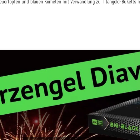
-Feuertöpfen und blauen Kometen mit Verwandlung zu Titangold-Buketts m