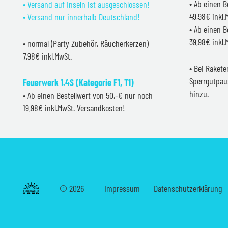
• Ab einen B
• Versand auf Inseln ist ausgeschlossen!
49,98€ inkl
• Versand nur innerhalb Deutschland!
• Ab einen B
39,98€ inkl
• normal (Party Zubehör, Räucherkerzen) =
7,98€ inkl.MwSt.
• Bei Raket
Sperrgutpau
Feuerwerk 1.4S (Kategorie F1, T1)
hinzu.
• Ab einen Bestellwert von 50,-€ nur noch
19,98€ inkl.MwSt. Versandkosten!
©
2026
Impressum
Datenschutzerklärung