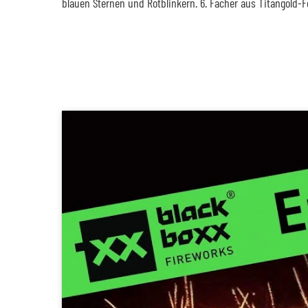
blauen Sternen und Rotblinkern. 6. Fächer aus Titangold