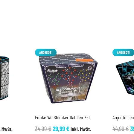
ANGEBOT!
ANGEBOT!
Funke Weißblinker Dahlien Z-1
Argento Le
cher
ueller
Ursprünglicher
Aktueller
U
34,99
€
29,99
€
44,99
€
3
. MwSt.
inkl. MwSt.