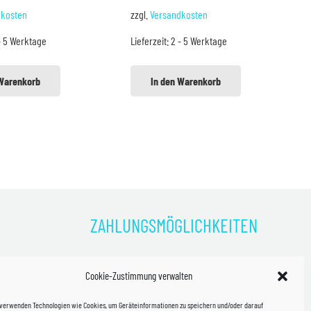
reis
Preis
Preis
Preis
dkosten
zzgl.
Versandkosten
ar:
ist:
war:
ist:
- 5 Werktage
Lieferzeit:
2 - 5 Werktage
4,99 €
39,99 €.
59,99 €
54,99 €.
 Warenkorb
In den Warenkorb
ZAHLUNGSMÖGLICHKEITEN
)
Cookie-Zustimmung verwalten
kosten!
 verwenden Technologien wie Cookies, um Geräteinformationen zu speichern und/oder darauf