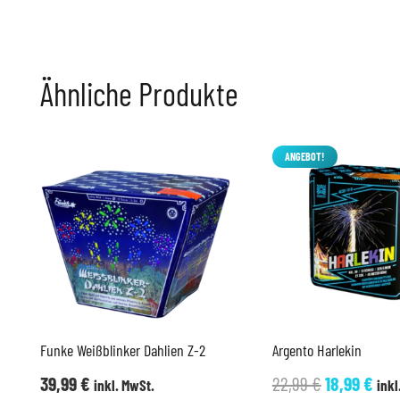
Ähnliche Produkte
ANGEBOT!
Funke Weißblinker Dahlien Z-2
Argento Harlekin
Ursprüngli
Akt
39,99
€
22,99
€
18,99
€
inkl. MwSt.
inkl