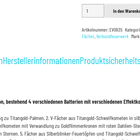
Blackboxx
In den Warenk
Alternative:
Erzengel
Diavolo
Artikelnummer:
EV0935
Kategor
Menge
Fächer
,
Verbundfeuerwerk
Mark
n
Herstellerinformationen
Produktsicherheit
on, bestehend 4 verschiedenen Batterien mit verschiedenen Effektk
g zu Titangold-Palmen. 2. V-Fächer aus Titangold-Schweifkometen in si
eifkometen mit Verwandlung zu Goldflimmerkronen mit roten Dahlien-Ster
 Sternen. 5. Fächer aus Silberblinker-Feuertöpfen und Titangold-Schwe