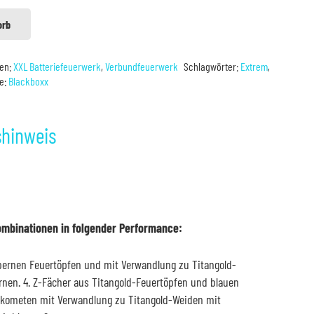
orb
ien:
XXL Batteriefeuerwerk
,
Verbundfeuerwerk
Schlagwörter:
Extrem
,
e:
Blackboxx
shinweis
ombinationen in folgender Performance:
lbernen Feuertöpfen und mit Verwandlung zu Titangold-
nen. 4. Z-Fächer aus Titangold-Feuertöpfen und blauen
ifkometen mit Verwandlung zu Titangold-Weiden mit