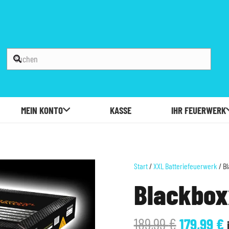
MEIN KONTO
KASSE
IHR FEUERWERK
Start
/
XXL Batteriefeuerwerk
/ B
Blackbox
Ursprüng
A
189,99
€
179,99
€