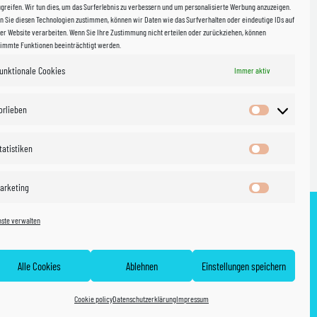
halb
greifen. Wir tun dies, um das Surferlebnis zu verbessern und um personalisierte Werbung anzuzeigen.
 Sie diesen Technologien zustimmen, können wir Daten wie das Surfverhalten oder eindeutige IDs auf
in Sachsen
er Website verarbeiten. Wenn Sie Ihre Zustimmung nicht erteilen oder zurückziehen, können
timmte Funktionen beeinträchtigt werden.
unktionale Cookies
Immer aktiv
WIR VERSENDEN MIT
 & Versand
orlieben
Vorlieben
tatistiken
Statistiken
arketing
Marketing
nste verwalten
ht
AGB
Cookie policy (EU)
Vertrag widerrufen
Alle Cookies
Ablehnen
Einstellungen speichern
Cookie policy
Datenschutzerklärung
Impressum