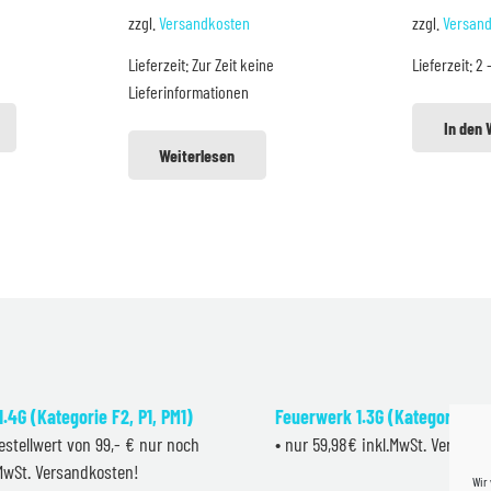
is
Preis
Preis
P
zzgl.
Versandkosten
zzgl.
Versan
war:
ist:
w
Lieferzeit:
Zur Zeit keine
Lieferzeit:
2 
9 €.
34,99 €
29,99 €.
4
Lieferinformationen
In den
Weiterlesen
.4G (Kategorie F2, P1, PM1)
Feuerwerk 1.3G (Kategorie F2
estellwert von 99,- € nur noch
• nur 59,98€ inkl.MwSt. Versand
.MwSt. Versandkosten!
Wir