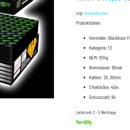
Preis
war:
i
zzgl.
Versandkosten
189,99 €
1
Produktdaten:
Hersteller: Blackboxx 
Kategorie: F2
NEM: 1514g
Brenndauer: 65sek
Kaliber: 25, 30mm
Effekthöhe: 40m
Schusszahl: 94
Lieferzeit:
2 - 5 Werktage
Vorrätig