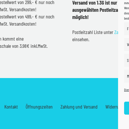
estellwert von 299,- € nur noch
Versand von 1.3G ist nur inner
zuzu
Wenn
.MwSt. Versandkosten!
ausgewählten Postleitzahlen 
dies
estellwert von 499,- € nur noch
möglich!
bes
.MwSt. Versandkosten!
F
Postleitzahl Liste unter
Zahlung
en kommt eine
einsehen.
V
schale von 3,98€ inkl.MwSt.
S
M
Die
Kontakt
Öffnungszeiten
Zahlung und Versand
Widerrufsrec