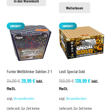
In den Warenkorb
Weiterlesen
ANGEBOT!
ANGEBOT!
Funke Weißblinker Dahlien Z-1
Lesli Special Gold
Ursprünglicher
Aktueller
Ursprünglicher
Aktueller
34,99
€
29,99
€
159,99
€
139,99
€
inkl.
inkl.
Preis
Preis
Preis
Preis
MwSt.
MwSt.
war:
ist:
war:
ist:
zzgl.
Versandkosten
zzgl.
Versandkosten
34,99 €
29,99 €.
159,99 €
139,99 €.
Lieferzeit:
Zur Zeit keine
Lieferzeit:
Zur Zeit keine