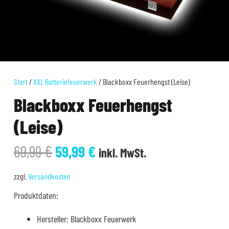
Start
/
XXL Batteriefeuerwerk
/ Blackboxx Feuerhengst (Leise)
Blackboxx Feuerhengst
(Leise)
Ursprünglicher
Aktueller
69,99
€
59,99
€
inkl. MwSt.
Preis
Preis
war:
ist:
zzgl.
Versandkosten
69,99 €
59,99 €.
Produktdaten:
Hersteller: Blackboxx Feuerwerk