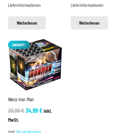
Lieferinformationen
Lieferinformationen
Weiterlesen
Weiterlesen
ANGEBOT!
Weco Iron Man
Ursprünglicher
Aktueller
39,99
€
34,99
€
inkl.
Preis
Preis
MwSt.
war:
ist:
zzgl.
Versandkosten