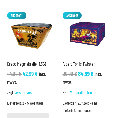
ANGEBOT!
ANGEBOT!
Draco Magmakralle (1.3G)
Albert Tonic Twister
Ursprünglicher
Aktueller
Ursprünglicher
Aktueller
44,99
€
42,99
€
99,99
€
84,99
€
inkl.
inkl.
Preis
Preis
Preis
Preis
MwSt.
MwSt.
war:
ist:
war:
ist:
zzgl.
Versandkosten
zzgl.
Versandkosten
44,99 €
42,99 €.
99,99 €
84,99 €.
Lieferzeit:
2 - 5 Werktage
Lieferzeit:
Zur Zeit keine
Lieferinformationen