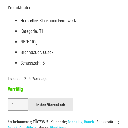
14,95 €
12,50 €.
Produktdaten:
Hersteller: Blackboxx Feuerwerk
Kategorie: T1
NEM: 110g
Brenndauer: 60sek
Schusszahl: 5
Lieferzeit:
2 - 5 Werktage
Vorrätig
Blackboxx
In den Warenkorb
Alternative:
Rauchfackel
Purpur
Artikelnummer:
EÜ0706-5
Kategorie:
Bengalos, Rauch
Schlagwörter:
Lila
Rauch
,
Ganzjährig
Marke:
Blackboxx