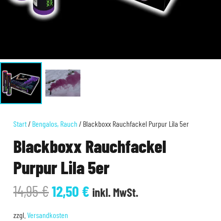
Start
/
Bengalos, Rauch
/ Blackboxx Rauchfackel Purpur Lila 5er
Blackboxx Rauchfackel
Purpur Lila 5er
Ursprünglicher
Aktueller
14,95
€
12,50
€
inkl. MwSt.
Preis
Preis
war:
ist:
zzgl.
Versandkosten