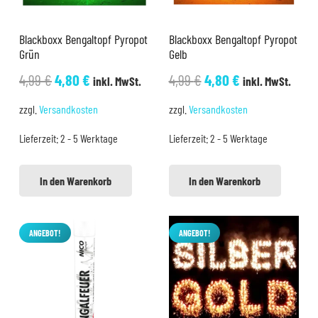
Blackboxx Bengaltopf Pyropot
Blackboxx Bengaltopf Pyropot
Grün
Gelb
Ursprünglicher
Aktueller
Ursprünglicher
Aktueller
4,99
€
4,80
€
4,99
€
4,80
€
inkl. MwSt.
inkl. MwSt.
Preis
Preis
Preis
Preis
zzgl.
Versandkosten
zzgl.
Versandkosten
war:
ist:
war:
ist:
Lieferzeit:
2 - 5 Werktage
Lieferzeit:
2 - 5 Werktage
4,99 €
4,80 €.
4,99 €
4,80 €.
In den Warenkorb
In den Warenkorb
ANGEBOT!
ANGEBOT!