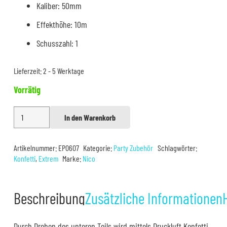
Kaliber: 50mm
Effekthöhe: 10m
Schusszahl: 1
Lieferzeit:
2 - 5 Werktage
Vorrätig
Confetti
In den Warenkorb
Alternative:
Shooter
Bunt
Artikelnummer:
EP0607
Kategorie:
Party Zubehör
Schlagwörter:
80cm
Konfetti
,
Extrem
Marke:
Nico
Menge
Beschreibung
Zusätzliche Informationen
Durch Drehen des unteren Teils wird mittels Druckluft Konfetti