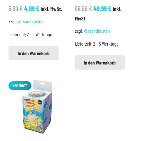
Ursprünglicher
Aktueller
Ursprünglicher
Aktueller
5,99
€
4,99
€
68,96
€
49,99
€
inkl. MwSt.
inkl.
Preis
Preis
Preis
Preis
MwSt.
zzgl.
Versandkosten
war:
ist:
war:
ist:
zzgl.
Versandkosten
Lieferzeit:
2 - 5 Werktage
5,99 €
4,99 €.
68,96 €
49,99 €.
Lieferzeit:
2 - 5 Werktage
In den Warenkorb
In den Warenkorb
ANGEBOT!