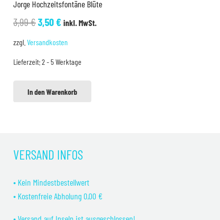
Jorge Hochzeitsfontäne Blüte
Ursprünglicher
Aktueller
3,99
€
3,50
€
inkl. MwSt.
Preis
Preis
zzgl.
Versandkosten
war:
ist:
Lieferzeit:
2 - 5 Werktage
3,99 €
3,50 €.
In den Warenkorb
VERSAND INFOS
• Kein Mindestbestellwert
• Kostenfreie Abholung 0,00 €
• Versand auf Inseln ist ausgeschlossen!