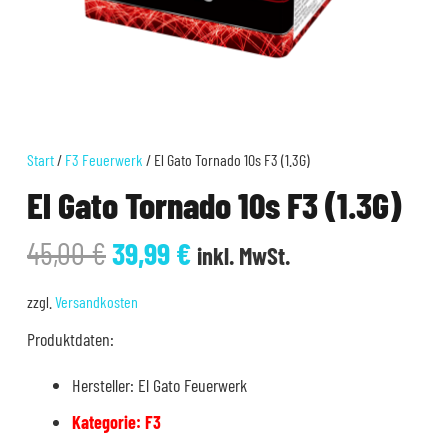
Start
/
F3 Feuerwerk
/ El Gato Tornado 10s F3 (1.3G)
El Gato Tornado 10s F3 (1.3G)
Ursprünglicher
Aktueller
45,00
€
39,99
€
inkl. MwSt.
Preis
Preis
war:
ist:
zzgl.
Versandkosten
45,00 €
39,99 €.
Produktdaten:
Hersteller: El Gato Feuerwerk
Kategorie: F3