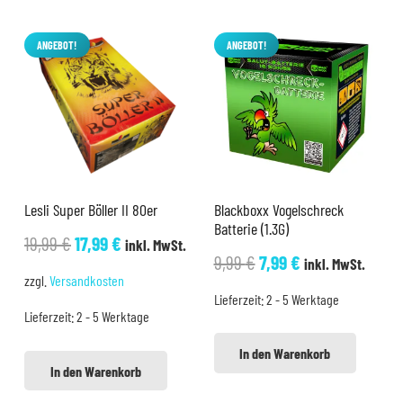
ANGEBOT!
ANGEBOT!
Lesli Super Böller II 80er
Blackboxx Vogelschreck
Batterie (1.3G)
Ursprünglicher
Aktueller
19,99
€
17,99
€
inkl. MwSt.
Ursprünglicher
Aktueller
9,99
€
7,99
€
inkl. MwSt.
Preis
Preis
zzgl.
Versandkosten
Preis
Preis
war:
ist:
Lieferzeit:
2 - 5 Werktage
war:
ist:
Lieferzeit:
2 - 5 Werktage
19,99 €
17,99 €.
9,99 €
7,99 €.
In den Warenkorb
In den Warenkorb