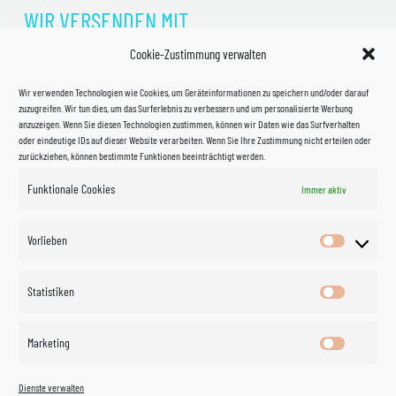
WIR VERSENDEN MIT
Cookie-Zustimmung verwalten
Wir verwenden Technologien wie Cookies, um Geräteinformationen zu speichern und/oder darauf
zuzugreifen. Wir tun dies, um das Surferlebnis zu verbessern und um personalisierte Werbung
anzuzeigen. Wenn Sie diesen Technologien zustimmen, können wir Daten wie das Surfverhalten
oder eindeutige IDs auf dieser Website verarbeiten. Wenn Sie Ihre Zustimmung nicht erteilen oder
zurückziehen, können bestimmte Funktionen beeinträchtigt werden.
Funktionale Cookies
Immer aktiv
Impressum
Vorlieben
Vorlieben
Datenschutzerklärung
Statistiken
Statistik
Kontakt
Marketing
Marketin
Öffnungszeiten
©
Vertrag
Dienste verwalten