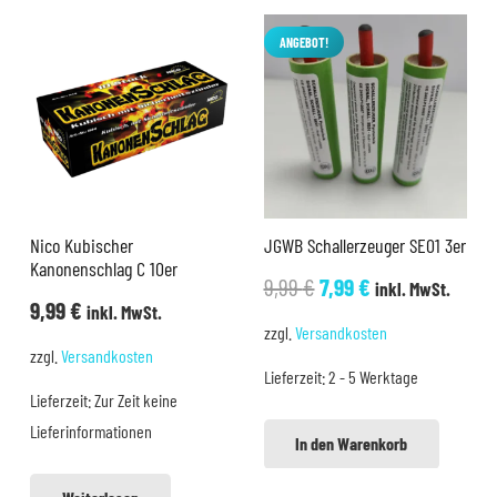
ANGEBOT!
Nico Kubischer
JGWB Schallerzeuger SE01 3er
Kanonenschlag C 10er
Ursprünglicher
Aktueller
9,99
€
7,99
€
inkl. MwSt.
9,99
€
inkl. MwSt.
Preis
Preis
zzgl.
Versandkosten
war:
ist:
zzgl.
Versandkosten
Lieferzeit:
2 - 5 Werktage
9,99 €
7,99 €.
Lieferzeit:
Zur Zeit keine
Lieferinformationen
In den Warenkorb