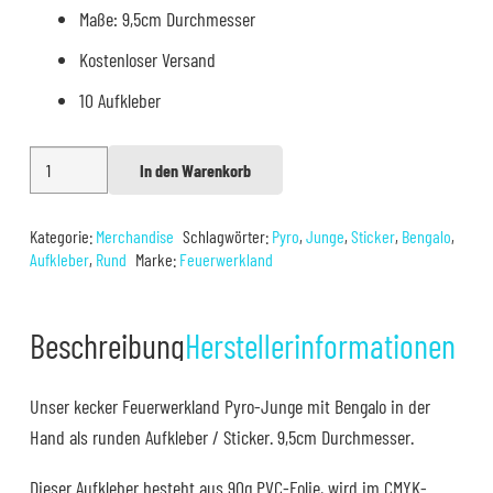
Maße: 9,5cm Durchmesser
Kostenloser Versand
10 Aufkleber
Feuerwerkland
In den Warenkorb
Alternative:
Aufkleber
Rund
Kategorie:
Merchandise
Schlagwörter:
Pyro
,
Junge
,
Sticker
,
Bengalo
,
10Stück
Aufkleber
,
Rund
Marke:
Feuerwerkland
Menge
Beschreibung
Herstellerinformationen
Unser kecker Feuerwerkland Pyro-Junge mit Bengalo in der
Hand als runden Aufkleber / Sticker. 9,5cm Durchmesser.
Dieser Aufkleber besteht aus 90g PVC-Folie, wird im CMYK-