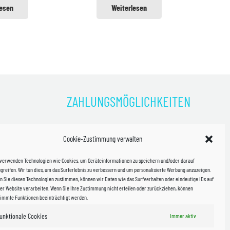
lesen
Weiterlesen
ZAHLUNGSMÖGLICHKEITEN
)
Cookie-Zustimmung verwalten
kosten!
 verwenden Technologien wie Cookies, um Geräteinformationen zu speichern und/oder darauf
halb
greifen. Wir tun dies, um das Surferlebnis zu verbessern und um personalisierte Werbung anzuzeigen.
 Sie diesen Technologien zustimmen, können wir Daten wie das Surfverhalten oder eindeutige IDs auf
in Sachsen
er Website verarbeiten. Wenn Sie Ihre Zustimmung nicht erteilen oder zurückziehen, können
timmte Funktionen beeinträchtigt werden.
unktionale Cookies
Immer aktiv
WIR VERSENDEN MIT
 & Versand