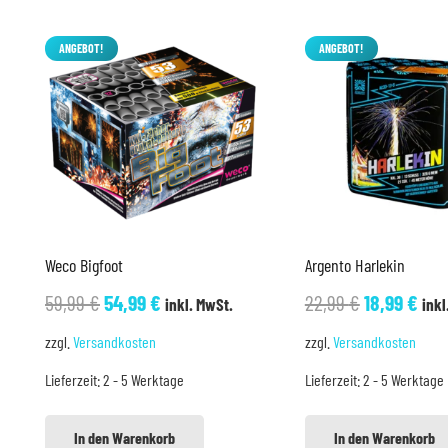
ANGEBOT!
ANGEBOT!
Weco Bigfoot
Argento Harlekin
Ursprünglicher
Aktueller
Ursprüngli
Akt
59,99
€
54,99
€
22,99
€
18,99
€
inkl. MwSt.
inkl
Preis
Preis
Preis
Pre
zzgl.
Versandkosten
zzgl.
Versandkosten
war:
ist:
war:
ist:
Lieferzeit:
2 - 5 Werktage
Lieferzeit:
2 - 5 Werktage
59,99 €
54,99 €.
22,99 €
18,9
In den Warenkorb
In den Warenkorb