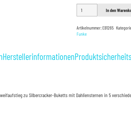
Funke
In den Warenk
Alternative:
Dahliencracker
Menge
Artikelnummer:
EB1265
Kategori
Funke
n
Herstellerinformationen
Produktsicherheit
weifaufstieg zu Silbercracker-Buketts mit Dahliensternen in 5 verschied