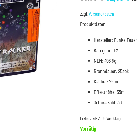
Preis
Pr
war:
is
zzgl.
Versandkosten
38,00 €
32
Produktdaten:
Hersteller: Funke Feue
Kategorie: F2
NEM: 496,8g
Brenndauer: 25sek
Kaliber: 25mm
Effekthöhe: 35m
Schusszahl: 36
Lieferzeit:
2 - 5 Werktage
Vorrätig