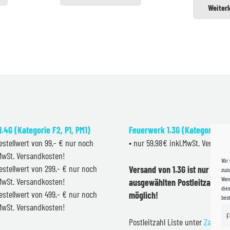
Weiter
.4G (Kategorie F2, P1, PM1)
Feuerwerk 1.3G (Kategorie F2
estellwert von 99,- € nur noch
• nur 59,98€ inkl.MwSt. Versand
.MwSt. Versandkosten!
Wir
estellwert von 299,- € nur noch
Versand von 1.3G ist nur inner
zuzu
Wenn
.MwSt. Versandkosten!
ausgewählten Postleitzahlen 
dies
estellwert von 499,- € nur noch
möglich!
bes
.MwSt. Versandkosten!
F
Postleitzahl Liste unter
Zahlung