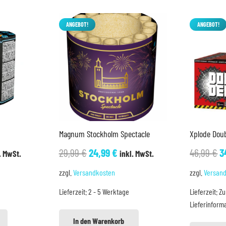
ANGEBOT!
ANGEBOT!
Magnum Stockholm Spectacle
Xplode Dou
cher
ueller
Ursprünglicher
Aktueller
U
29,99
€
24,99
€
46,99
€
3
. MwSt.
inkl. MwSt.
is
Preis
Preis
P
zzgl.
Versandkosten
zzgl.
Versan
war:
ist:
w
Lieferzeit:
2 - 5 Werktage
Lieferzeit:
Zu
9 €.
29,99 €
24,99 €.
4
Lieferinform
In den Warenkorb