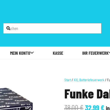
MEIN KONTO
KASSE
IHR FEUERWERK
Start
/
XXL Batteriefeuerwerk
/ F
Funke Da
Ursprüng
Ak
38,00
€
32,99
€
in