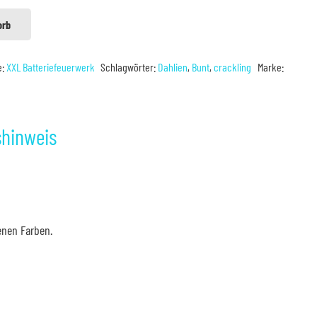
orb
e:
XXL Batteriefeuerwerk
Schlagwörter:
Dahlien
,
Bunt
,
crackling
Marke:
shinweis
enen Farben.