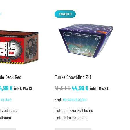
ANGEBOT!
ble Deck Red
Funke Snowblind Z-1
rsprünglicher
Aktueller
Ursprünglicher
Aktueller
4,99
€
49,99
€
44,99
€
inkl. MwSt.
inkl. MwSt.
reis
Preis
Preis
Preis
dkosten
zzgl.
Versandkosten
ar:
ist:
war:
ist:
r Zeit keine
Lieferzeit:
Zur Zeit keine
6,99 €
34,99 €.
49,99 €
44,99 €.
ationen
Lieferinformationen