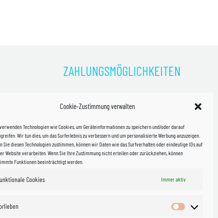
ZAHLUNGSMÖGLICHKEITEN
)
Cookie-Zustimmung verwalten
kosten!
 verwenden Technologien wie Cookies, um Geräteinformationen zu speichern und/oder darauf
halb
greifen. Wir tun dies, um das Surferlebnis zu verbessern und um personalisierte Werbung anzuzeigen.
 Sie diesen Technologien zustimmen, können wir Daten wie das Surfverhalten oder eindeutige IDs auf
in Sachsen
er Website verarbeiten. Wenn Sie Ihre Zustimmung nicht erteilen oder zurückziehen, können
timmte Funktionen beeinträchtigt werden.
unktionale Cookies
WIR VERSENDEN MIT
Immer aktiv
 & Versand
orlieben
Vorlieben