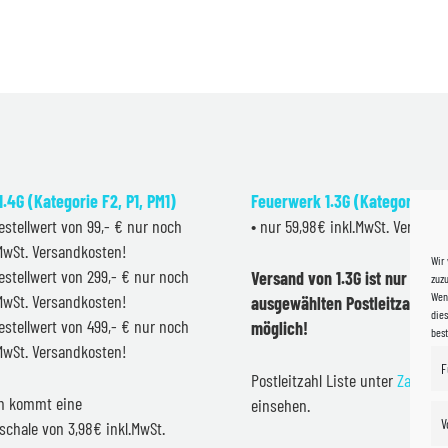
.4G (Kategorie F2, P1, PM1)
Feuerwerk 1.3G (Kategorie F2
estellwert von 99,- € nur noch
• nur 59,98€ inkl.MwSt. Versand
.MwSt. Versandkosten!
Wir
estellwert von 299,- € nur noch
Versand von 1.3G ist nur inner
zuzu
Wenn
.MwSt. Versandkosten!
ausgewählten Postleitzahlen 
dies
estellwert von 499,- € nur noch
möglich!
bes
.MwSt. Versandkosten!
F
Postleitzahl Liste unter
Zahlung
en kommt eine
einsehen.
V
schale von 3,98€ inkl.MwSt.