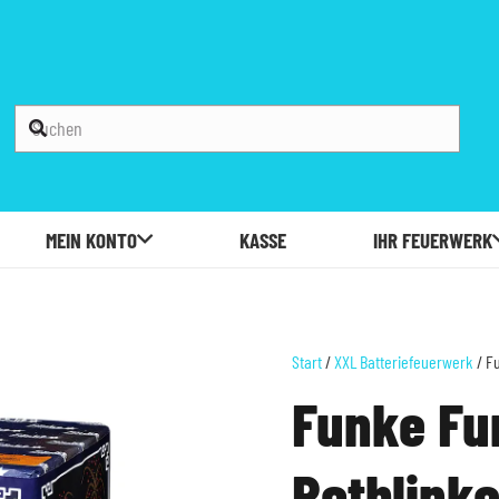
MEIN KONTO
KASSE
IHR FEUERWERK
Start
/
XXL Batteriefeuerwerk
/ Fu
Funke Fu
Rotblinke