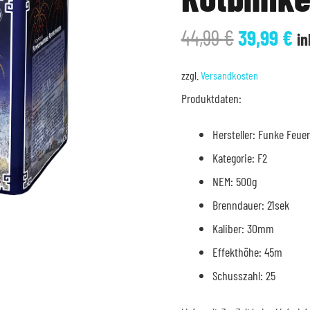
Ursprüng
Ak
44,99
€
39,99
€
in
Preis
Pr
war:
is
zzgl.
Versandkosten
44,99 €
39
Produktdaten:
Hersteller: Funke Feue
Kategorie: F2
NEM: 500g
Brenndauer: 21sek
Kaliber: 30mm
Effekthöhe: 45m
Schusszahl: 25