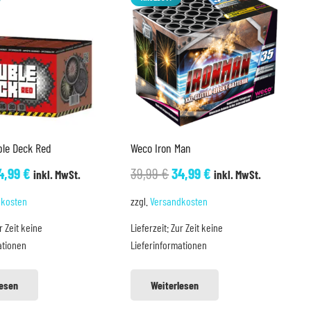
ble Deck Red
Weco Iron Man
rsprünglicher
Aktueller
Ursprünglicher
Aktueller
4,99
€
39,99
€
34,99
€
inkl. MwSt.
inkl. MwSt.
reis
Preis
Preis
Preis
dkosten
zzgl.
Versandkosten
ar:
ist:
war:
ist:
r Zeit keine
Lieferzeit:
Zur Zeit keine
6,99 €
34,99 €.
39,99 €
34,99 €.
ationen
Lieferinformationen
lesen
Weiterlesen