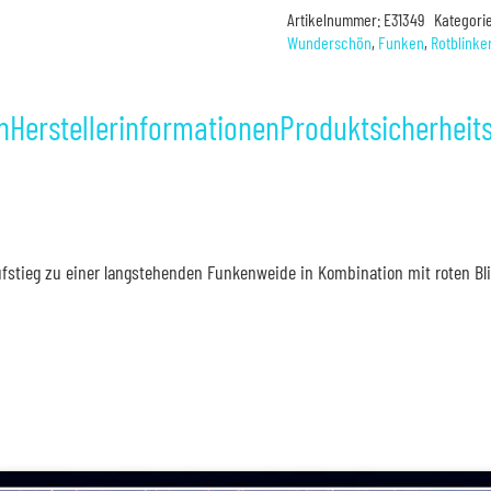
Artikelnummer:
E31349
Kategori
Wunderschön
,
Funken
,
Rotblinke
n
Herstellerinformationen
Produktsicherheit
stieg zu einer langstehenden Funkenweide in Kombination mit roten Blink