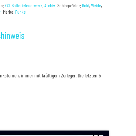
en:
XXL Batteriefeuerwerk
,
Archiv
Schlagwörter:
Gold
,
Weide
,
r
Marke:
Funke
shinweis
sternen, immer mit kräftigem Zerleger. Die letzten 5