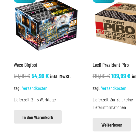
Weco Bigfoot
Lesli Prezident Piro
Ursprünglicher
Aktueller
Ursprüngl
Ak
59,99
€
54,99
€
119,99
€
109,99
€
inkl. MwSt.
in
Preis
Preis
Preis
Pr
zzgl.
Versandkosten
zzgl.
Versandkosten
war:
ist:
war:
is
Lieferzeit:
2 - 5 Werktage
Lieferzeit:
Zur Zeit keine
59,99 €
54,99 €.
119,99 €
10
Lieferinformationen
In den Warenkorb
Weiterlesen