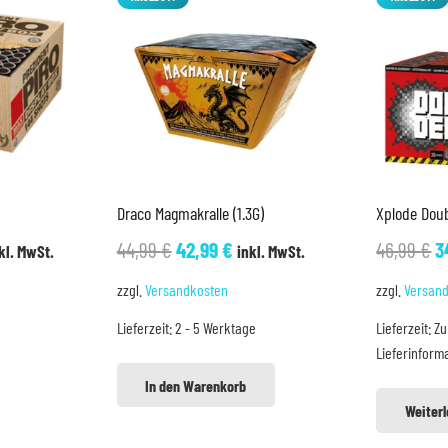
Draco Magmakralle (1.3G)
Xplode Dou
icher
tueller
Ursprünglicher
Aktueller
U
44,99
€
42,99
€
46,99
€
3
kl. MwSt.
inkl. MwSt.
eis
Preis
Preis
P
zzgl.
Versandkosten
zzgl.
Versan
t:
war:
ist:
w
Lieferzeit:
2 - 5 Werktage
Lieferzeit:
Zu
9,99 €.
44,99 €
42,99 €.
4
Lieferinform
In den Warenkorb
Weiter