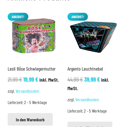
ANGEBOT!
ANGEBOT!
Lesli Böse Schwiegermutter
Argento Leuchtnebel
Ursprünglicher
Aktueller
Ursprünglicher
Aktueller
21,99
€
19,99
€
44,99
€
39,99
€
inkl. MwSt.
inkl.
Preis
Preis
Preis
Preis
MwSt.
zzgl.
Versandkosten
war:
ist:
war:
ist:
zzgl.
Versandkosten
Lieferzeit:
2 - 5 Werktage
21,99 €
19,99 €.
44,99 €
39,99 €.
Lieferzeit:
2 - 5 Werktage
In den Warenkorb