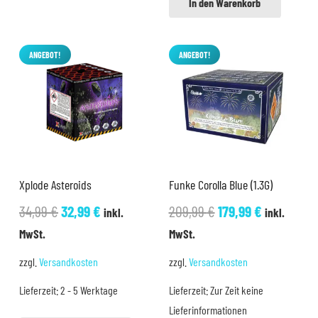
In den Warenkorb
ANGEBOT!
ANGEBOT!
Xplode Asteroids
Funke Corolla Blue (1.3G)
Ursprünglicher
Aktueller
Ursprünglicher
Aktueller
34,99
€
32,99
€
209,99
€
179,99
€
inkl.
inkl.
Preis
Preis
Preis
Preis
MwSt.
MwSt.
war:
ist:
war:
ist:
zzgl.
Versandkosten
zzgl.
Versandkosten
34,99 €
32,99 €.
209,99 €
179,99 €.
Lieferzeit:
2 - 5 Werktage
Lieferzeit:
Zur Zeit keine
Lieferinformationen