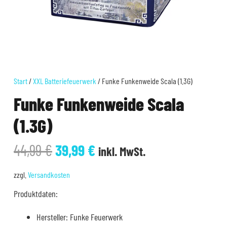
Start
/
XXL Batteriefeuerwerk
/ Funke Funkenweide Scala (1.3G)
Funke Funkenweide Scala
(1.3G)
Ursprünglicher
Aktueller
44,99
€
39,99
€
inkl. MwSt.
Preis
Preis
war:
ist:
zzgl.
Versandkosten
44,99 €
39,99 €.
Produktdaten:
Hersteller: Funke Feuerwerk