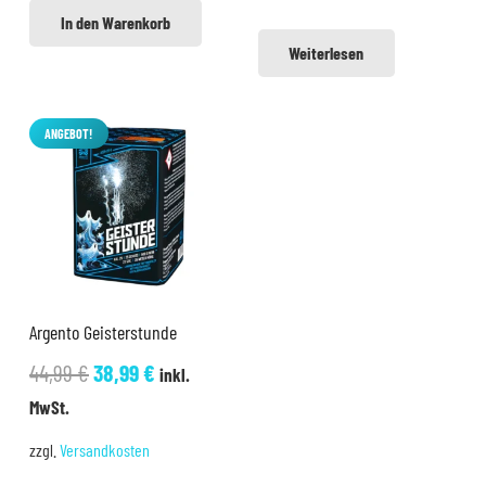
In den Warenkorb
Weiterlesen
ANGEBOT!
Argento Geisterstunde
Ursprünglicher
Aktueller
44,99
€
38,99
€
inkl.
Preis
Preis
MwSt.
war:
ist:
zzgl.
Versandkosten
44,99 €
38,99 €.