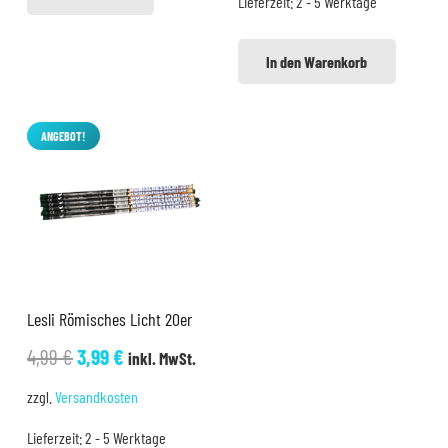
Lieferzeit:
2 - 5 Werktage
2,99 €
1,99 €.
In den Warenkorb
ANGEBOT!
Lesli Römisches Licht 20er
Ursprünglicher
Aktueller
4,99
€
3,99
€
inkl. MwSt.
Preis
Preis
zzgl.
Versandkosten
war:
ist:
Lieferzeit:
2 - 5 Werktage
4,99 €
3,99 €.