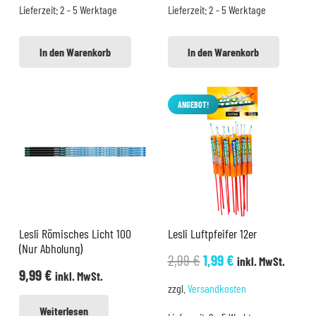
Lieferzeit:
2 - 5 Werktage
Lieferzeit:
2 - 5 Werktage
9,99 €
7,99 €.
14,99 €
12,99 €.
In den Warenkorb
In den Warenkorb
ANGEBOT!
Lesli Römisches Licht 100
Lesli Luftpfeifer 12er
(Nur Abholung)
Ursprünglicher
Aktueller
2,99
€
1,99
€
inkl. MwSt.
9,99
€
inkl. MwSt.
Preis
Preis
zzgl.
Versandkosten
war:
ist:
Weiterlesen