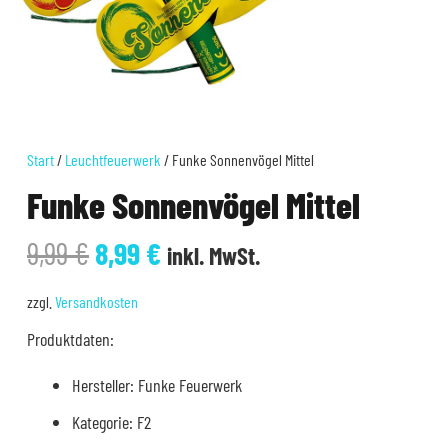
Start
/
Leuchtfeuerwerk
/ Funke Sonnenvögel Mittel
Funke Sonnenvögel Mittel
Ursprünglicher
Aktueller
9,99
€
8,99
€
inkl. MwSt.
Preis
Preis
war:
ist:
zzgl.
Versandkosten
9,99 €
8,99 €.
Produktdaten:
Hersteller: Funke Feuerwerk
Kategorie: F2