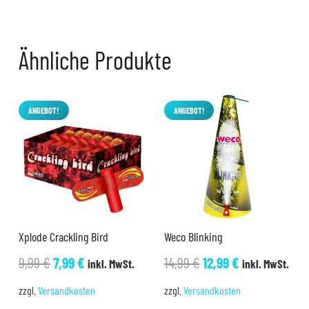
Ähnliche Produkte
ANGEBOT!
ANGEBOT!
Xplode Crackling Bird
Weco Blinking
Ursprünglicher
Aktueller
Ursprünglicher
Aktueller
9,99
€
7,99
€
14,99
€
12,99
€
inkl. MwSt.
inkl. MwSt.
Preis
Preis
Preis
Preis
zzgl.
Versandkosten
zzgl.
Versandkosten
war:
ist:
war:
ist: