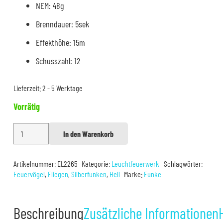
NEM: 48g
Brenndauer: 5sek
Effekthöhe: 15m
Schusszahl: 12
Lieferzeit:
2 - 5 Werktage
Vorrätig
Funke
In den Warenkorb
Alternative:
Sonnenvögel
Mittel
Artikelnummer:
EL2265
Kategorie:
Leuchtfeuerwerk
Schlagwörter:
Menge
Feuervögel
,
Fliegen
,
Silberfunken
,
Hell
Marke:
Funke
Beschreibung
Zusätzliche Informationen