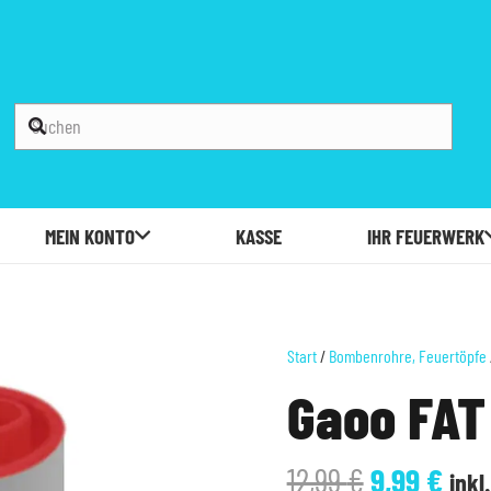
MEIN KONTO
KASSE
IHR FEUERWERK
Start
/
Bombenrohre, Feuertöpfe
Gaoo FAT 
Ursprüngl
Aktu
12,99
€
9,99
€
inkl