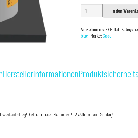
Gaoo
In den Warenk
Alternative:
FAT
Silber-
Artikelnummer:
EE11131
Kategori
Blinker
blue
Marke:
Gaoo
Menge
n
Herstellerinformationen
Produktsicherheit
schweifaufstieg! Fetter dreier Hammer!!! 3x30mm auf Schlag!