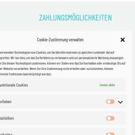
ZAHLUNGSMÖGLICHKEITEN
)
Cookie-Zustimmung verwalten
kosten!
 verwenden Technologien wie Cookies, um Geräteinformationen zu speichern und/oder darauf
halb
greifen. Wir tun dies, um das Surferlebnis zu verbessern und um personalisierte Werbung anzuzeigen.
 Sie diesen Technologien zustimmen, können wir Daten wie das Surfverhalten oder eindeutige IDs auf
in Sachsen
er Website verarbeiten. Wenn Sie Ihre Zustimmung nicht erteilen oder zurückziehen, können
timmte Funktionen beeinträchtigt werden.
unktionale Cookies
WIR VERSENDEN MIT
Immer aktiv
 & Versand
orlieben
Vorlieben
tatistiken
Statistiken
arketing