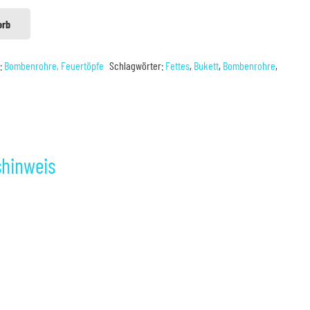
orb
e:
Bombenrohre, Feuertöpfe
Schlagwörter:
Fettes
,
Bukett
,
Bombenrohre
,
shinweis