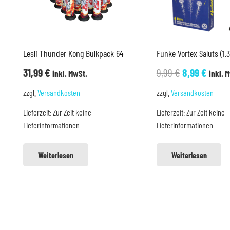
Lesli Thunder Kong Bulkpack 64
Funke Vortex Saluts (1.3
Ursprünglic
Aktue
31,99
€
9,99
€
8,99
€
inkl. MwSt.
inkl. 
Preis
Preis
zzgl.
Versandkosten
zzgl.
Versandkosten
war:
ist:
Lieferzeit:
Zur Zeit keine
Lieferzeit:
Zur Zeit keine
9,99 €
8,99 €
Lieferinformationen
Lieferinformationen
Weiterlesen
Weiterlesen