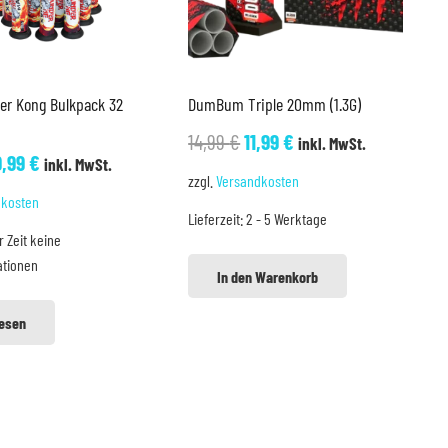
er Kong Bulkpack 32
DumBum Triple 20mm (1.3G)
Ursprünglicher
Aktueller
14,99
€
11,99
€
inkl. MwSt.
rsprünglicher
Aktueller
9,99
€
inkl. MwSt.
Preis
Preis
zzgl.
Versandkosten
reis
Preis
war:
ist:
dkosten
ar:
ist:
Lieferzeit:
2 - 5 Werktage
14,99 €
11,99 €.
r Zeit keine
2,99 €
19,99 €.
ationen
In den Warenkorb
lesen