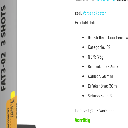
Preis
Pre
war:
ist:
zzgl.
Versandkosten
12,99 €
9,99
Produktdaten:
Hersteller: Gaoo Feuer
Kategorie: F2
NEM: 75g
Brenndauer: 3sek.
Kaliber: 30mm
Effekthöhe: 30m
Schusszahl: 3
Lieferzeit:
2 - 5 Werktage
Vorrätig