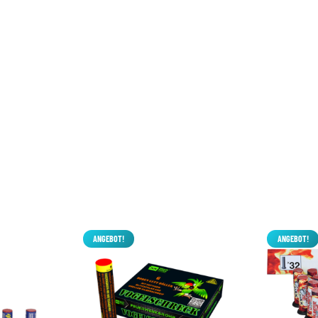
Klicke auf "Ich stimme zu", um Youtube zu aktivieren
Cookie policy
Ich stimme zu
ANGEBOT!
ANGEBOT!