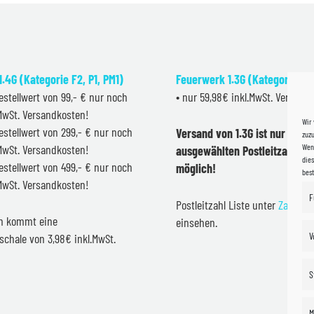
.4G (Kategorie F2, P1, PM1)
Feuerwerk 1.3G (Kategorie F2
estellwert von 99,- € nur noch
• nur 59,98€ inkl.MwSt. Versand
.MwSt. Versandkosten!
Wir
estellwert von 299,- € nur noch
Versand von 1.3G ist nur inner
zuzu
Wenn
.MwSt. Versandkosten!
ausgewählten Postleitzahlen 
dies
estellwert von 499,- € nur noch
möglich!
bes
.MwSt. Versandkosten!
F
Postleitzahl Liste unter
Zahlung
en kommt eine
einsehen.
V
schale von 3,98€ inkl.MwSt.
S
M