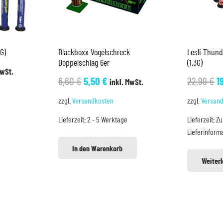
G)
Blackboxx Vogelschreck
Lesli Thund
Doppelschlag 6er
(1.3G)
her
ller
MwSt.
Ursprünglicher
Aktueller
U
6,60
€
5,50
€
22,99
€
1
inkl. MwSt.
Preis
Preis
P
zzgl.
Versandkosten
zzgl.
Versan
war:
ist:
w
.
Lieferzeit:
2 - 5 Werktage
Lieferzeit:
Zu
6,60 €
5,50 €.
2
Lieferinform
In den Warenkorb
Weiter