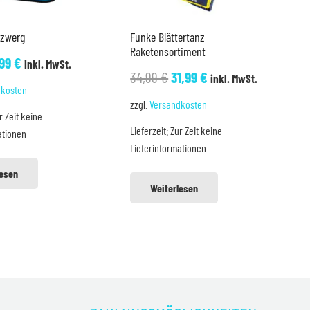
tzwerg
Funke Blättertanz
Raketensortiment
rsprünglicher
Aktueller
,99
€
inkl. MwSt.
Ursprünglicher
Aktueller
34,99
€
31,99
€
inkl. MwSt.
eis
Preis
dkosten
Preis
Preis
ar:
ist:
zzgl.
Versandkosten
war:
ist:
r Zeit keine
,99 €
9,99 €.
Lieferzeit:
Zur Zeit keine
ationen
34,99 €
31,99 €.
Lieferinformationen
lesen
Weiterlesen