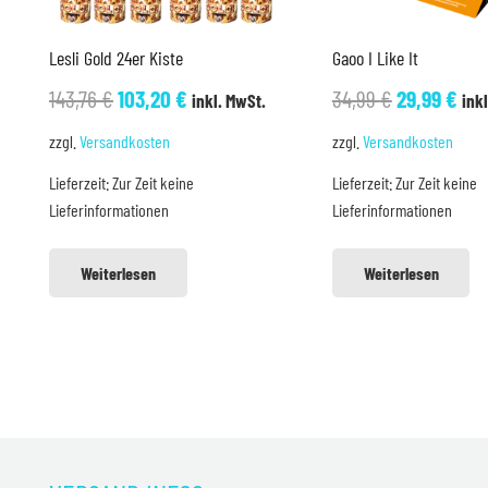
Lesli Gold 24er Kiste
Gaoo I Like It
Ursprünglicher
Aktueller
Ursprüngli
Akt
143,76
€
103,20
€
34,99
€
29,99
€
inkl. MwSt.
ink
Preis
Preis
Preis
Pre
zzgl.
Versandkosten
zzgl.
Versandkosten
war:
ist:
war:
ist:
Lieferzeit:
Zur Zeit keine
Lieferzeit:
Zur Zeit keine
143,76 €
103,20 €.
34,99 €
29,
Lieferinformationen
Lieferinformationen
Weiterlesen
Weiterlesen