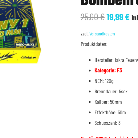
Ursprüng
Ak
25,00
€
19,99
€
in
Preis
Pr
war:
ist
zzgl.
Versandkosten
25,00 €
19
Produktdaten:
Hersteller: Iskra Feuer
Kategorie: F3
NEM: 120g
Brenndauer: 5sek
Kaliber: 50mm
Effekthöhe: 50m
Schusszahl: 3