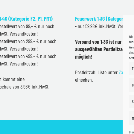
.4G (Kategorie F2, P1, PM1)
Feuerwerk 1.3G (Kategorie F2
estellwert von 99,- € nur noch
• nur 59,98€ inkl.MwSt. Versand
.MwSt. Versandkosten!
Wir
estellwert von 299,- € nur noch
Versand von 1.3G ist nur inner
zuzu
Wenn
.MwSt. Versandkosten!
ausgewählten Postleitzahlen 
dies
estellwert von 499,- € nur noch
möglich!
bes
.MwSt. Versandkosten!
F
Postleitzahl Liste unter
Zahlung
en kommt eine
einsehen.
V
schale von 3,98€ inkl.MwSt.
S
M
Die