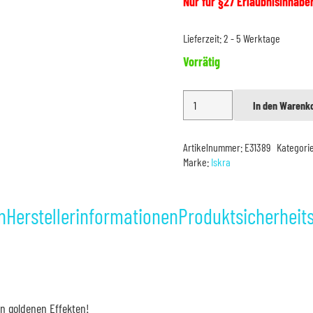
Nur für §27 Erlaubnisinhabe
Lieferzeit:
2 - 5 Werktage
Vorrätig
Iskra
In den Warenk
Alternative:
Bujny
1
Artikelnummer:
E31389
Kategori
50mm
Marke:
Iskra
Bombenrohre
F3
(1.3G)
n
Herstellerinformationen
Produktsicherheit
Menge
n goldenen Effekten!