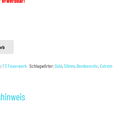
r erwerbbar!
orb
e:
F3 Feuerwerk
Schlagwörter:
Gold
,
50mm
,
Bombenrohr
,
Extrem
shinweis