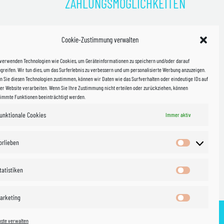
ZAHLUNGSMÖGLICHKEITEN
)
Cookie-Zustimmung verwalten
kosten!
 verwenden Technologien wie Cookies, um Geräteinformationen zu speichern und/oder darauf
halb
greifen. Wir tun dies, um das Surferlebnis zu verbessern und um personalisierte Werbung anzuzeigen.
 Sie diesen Technologien zustimmen, können wir Daten wie das Surfverhalten oder eindeutige IDs auf
in Sachsen
er Website verarbeiten. Wenn Sie Ihre Zustimmung nicht erteilen oder zurückziehen, können
timmte Funktionen beeinträchtigt werden.
unktionale Cookies
Immer aktiv
WIR VERSENDEN MIT
 & Versand
orlieben
Vorlieben
tatistiken
Statistiken
arketing
Marketing
nste verwalten