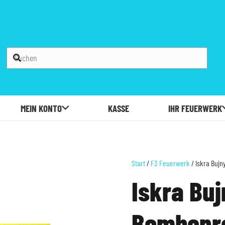
MEIN KONTO
KASSE
IHR FEUERWERK
Start
/
F3 Feuerwerk
/ Iskra Bujn
Iskra Bu
Bombenro