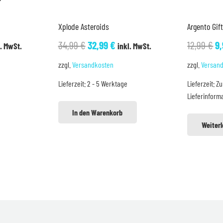
Xplode Asteroids
Argento Gif
cher
ueller
Ursprünglicher
Aktueller
U
34,99
€
32,99
€
12,99
€
9
l. MwSt.
inkl. MwSt.
is
Preis
Preis
Pr
zzgl.
Versandkosten
zzgl.
Versan
war:
ist:
w
Lieferzeit:
2 - 5 Werktage
Lieferzeit:
Zu
99 €.
34,99 €
32,99 €.
12
Lieferinform
In den Warenkorb
Weiter