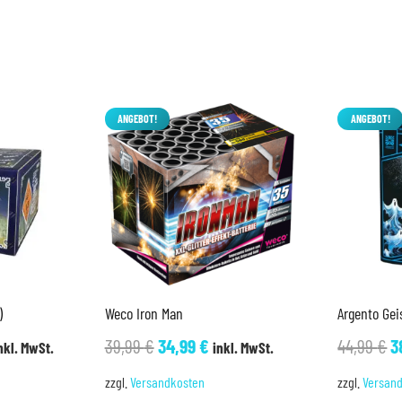
ANGEBOT!
ANGEBOT!
)
Weco Iron Man
Argento Gei
licher
ktueller
Ursprünglicher
Aktueller
U
39,99
€
34,99
€
44,99
€
3
nkl. MwSt.
inkl. MwSt.
reis
Preis
Preis
P
zzgl.
Versandkosten
zzgl.
Versan
t:
war:
ist:
w