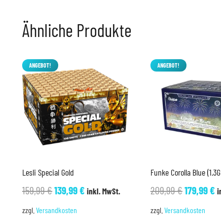
Ähnliche Produkte
ANGEBOT!
ANGEBOT!
Lesli Special Gold
Funke Corolla Blue (1.3G
Ursprünglicher
Aktueller
Ursprüng
A
159,99
€
139,99
€
209,99
€
179,99
€
inkl. MwSt.
i
Preis
Preis
Preis
P
zzgl.
Versandkosten
zzgl.
Versandkosten
war:
ist:
war:
is