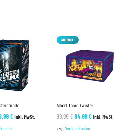
ANGEBOT!
sterstunde
Albert Tonic Twister
rsprünglicher
Aktueller
Ursprünglicher
Aktueller
8,99
€
99,99
€
84,99
€
inkl. MwSt.
inkl. MwSt.
reis
Preis
Preis
Preis
dkosten
zzgl.
Versandkosten
ar:
ist:
war:
ist: