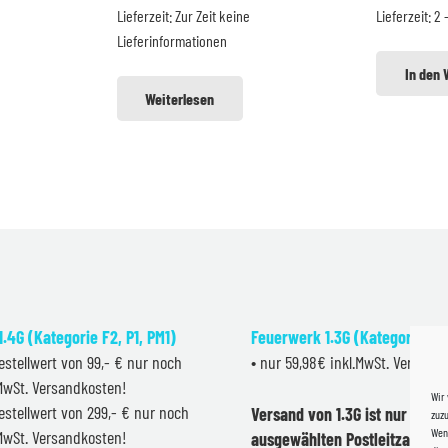
Lieferzeit:
Zur Zeit keine
Lieferzeit:
2 
79,99 €.
39,99 €
34,99 €.
4
Lieferinformationen
In den
Weiterlesen
.4G (Kategorie F2, P1, PM1)
Feuerwerk 1.3G (Kategorie F2
estellwert von 99,- € nur noch
• nur 59,98€ inkl.MwSt. Versand
.MwSt. Versandkosten!
Wir
estellwert von 299,- € nur noch
Versand von 1.3G ist nur inner
zuzu
Wenn
.MwSt. Versandkosten!
ausgewählten Postleitzahlen 