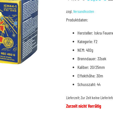
Preis
Pr
war:
is
zzgl.
Versandkosten
44,99 €
39
Produktdaten:
Hersteller: Iskra Feuer
Kategorie: F2
NEM: 492g
Brenndauer: 33sek
Kaliber: 20/25mm
Effekthöhe: 30m
Schusszahl: 44
Lieferzeit:
Zur Zeit keine Lieferin
Zurzeit nicht Vorrätig