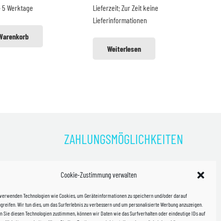
- 5 Werktage
Lieferzeit:
Zur Zeit keine
4,99 €
38,99 €.
99,99 €
84,99 €.
Lieferinformationen
 Warenkorb
Weiterlesen
ZAHLUNGSMÖGLICHKEITEN
)
Cookie-Zustimmung verwalten
kosten!
 verwenden Technologien wie Cookies, um Geräteinformationen zu speichern und/oder darauf
halb
greifen. Wir tun dies, um das Surferlebnis zu verbessern und um personalisierte Werbung anzuzeigen.
 Sie diesen Technologien zustimmen, können wir Daten wie das Surfverhalten oder eindeutige IDs auf
in Sachsen