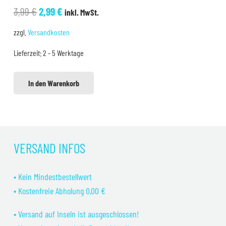
Ursprünglicher
Aktueller
3,99
€
2,99
€
inkl. MwSt.
Preis
Preis
zzgl.
Versandkosten
war:
ist:
Lieferzeit:
2 - 5 Werktage
3,99 €
2,99 €.
In den Warenkorb
VERSAND INFOS
• Kein Mindestbestellwert
• Kostenfreie Abholung 0,00 €
• Versand auf Inseln ist ausgeschlossen!