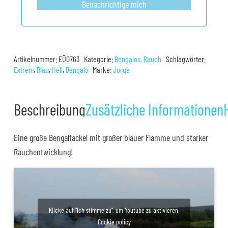
Benachrichtige mich
Artikelnummer:
EÜ0763
Kategorie:
Bengalos, Rauch
Schlagwörter:
Extrem
,
Blau
,
Hell
,
Bengalo
Marke:
Jorge
Beschreibung
Zusätzliche Informationen
Eine große Bengalfackel mit großer blauer Flamme und starker
Rauchentwicklung!
Klicke auf "Ich stimme zu", um Youtube zu aktivieren
Cookie policy