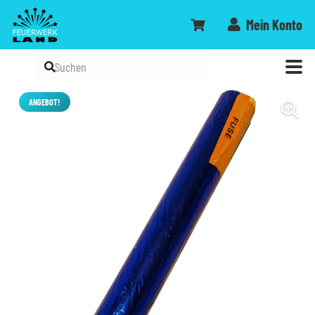
Mein Konto
ANGEBOT!