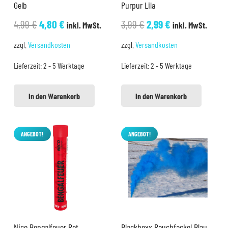
Gelb
Purpur Lila
Ursprünglicher
Aktueller
Ursprünglicher
Aktueller
4,99
€
4,80
€
3,99
€
2,99
€
inkl. MwSt.
inkl. MwSt.
Preis
Preis
Preis
Preis
zzgl.
Versandkosten
zzgl.
Versandkosten
war:
ist:
war:
ist:
Lieferzeit:
2 - 5 Werktage
Lieferzeit:
2 - 5 Werktage
4,99 €
4,80 €.
3,99 €
2,99 €.
In den Warenkorb
In den Warenkorb
ANGEBOT!
ANGEBOT!
Nico Bengalfeuer Rot
Blackboxx Rauchfackel Blau