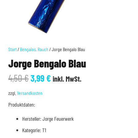
Start
/
Bengalos, Rauch
/ Jorge Bengalo Blau
Jorge Bengalo Blau
Ursprünglicher
Aktueller
4,50
€
3,99
€
inkl. MwSt.
Preis
Preis
war:
ist:
zzgl.
Versandkosten
4,50 €
3,99 €.
Produktdaten:
Hersteller: Jorge Feuerwerk
Kategorie: T1