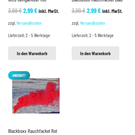
Ursprünglicher
Aktueller
Ursprünglicher
Aktueller
3,99
€
2,99
€
3,99
€
2,99
€
inkl. MwSt.
inkl. MwSt.
Preis
Preis
Preis
Preis
zzgl.
Versandkosten
zzgl.
Versandkosten
war:
ist:
war:
ist:
Lieferzeit:
2 - 5 Werktage
Lieferzeit:
2 - 5 Werktage
3,99 €
2,99 €.
3,99 €
2,99 €.
In den Warenkorb
In den Warenkorb
ANGEBOT!
Blackboxx Rauchfackel Rot