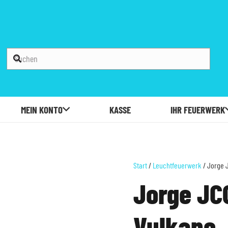
MEIN KONTO
KASSE
IHR FEUERWERK
Start
/
Leuchtfeuerwerk
/ Jorge 
Jorge JC
Vulkane