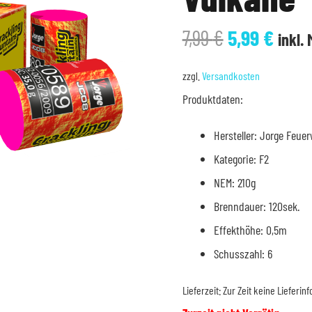
Ursprüngli
Aktue
7,99
€
5,99
€
inkl.
Preis
Prei
war:
ist:
zzgl.
Versandkosten
7,99 €
5,99 
Produktdaten:
Hersteller: Jorge Feue
Kategorie: F2
NEM: 210g
Brenndauer: 120sek.
Effekthöhe: 0,5m
Schusszahl: 6
Lieferzeit:
Zur Zeit keine Lieferin