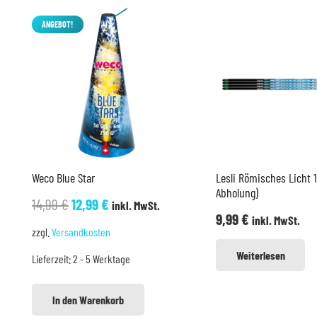
ANGEBOT!
Weco Blue Star
Lesli Römisches Licht 
Abholung)
Ursprünglicher
Aktueller
14,99
€
12,99
€
inkl. MwSt.
9,99
€
inkl. MwSt.
Preis
Preis
zzgl.
Versandkosten
war:
ist:
Weiterlesen
Lieferzeit:
2 - 5 Werktage
14,99 €
12,99 €.
In den Warenkorb