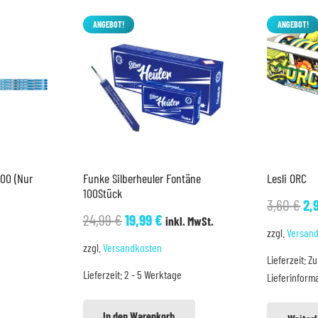
ANGEBOT!
ANGEBOT!
100 (Nur
Funke Silberheuler Fontäne
Lesli ORC
100Stück
Ur
3,60
€
2,
Ursprünglicher
Aktueller
24,99
€
19,99
€
inkl. MwSt.
Pr
zzgl.
Versan
Preis
Preis
wa
zzgl.
Versandkosten
war:
ist:
Lieferzeit:
Zu
3,
Lieferzeit:
2 - 5 Werktage
Lieferinform
24,99 €
19,99 €.
In den Warenkorb