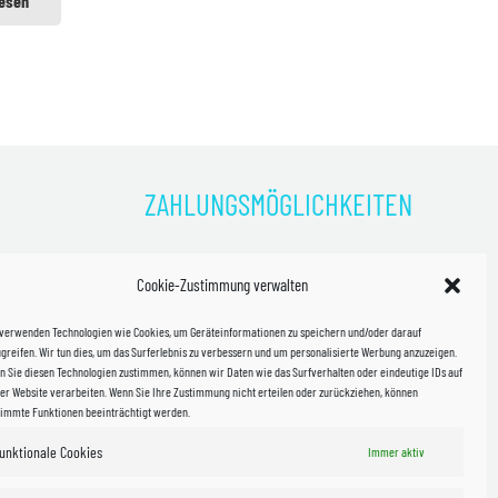
lesen
ZAHLUNGSMÖGLICHKEITEN
)
Cookie-Zustimmung verwalten
kosten!
 verwenden Technologien wie Cookies, um Geräteinformationen zu speichern und/oder darauf
halb
greifen. Wir tun dies, um das Surferlebnis zu verbessern und um personalisierte Werbung anzuzeigen.
 Sie diesen Technologien zustimmen, können wir Daten wie das Surfverhalten oder eindeutige IDs auf
in Sachsen
er Website verarbeiten. Wenn Sie Ihre Zustimmung nicht erteilen oder zurückziehen, können
timmte Funktionen beeinträchtigt werden.
unktionale Cookies
Immer aktiv
WIR VERSENDEN MIT
 & Versand