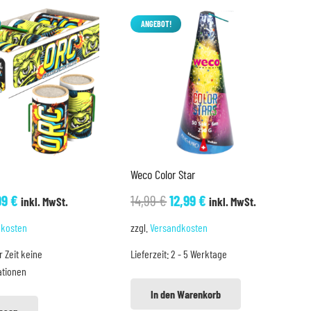
ANGEBOT!
Weco Color Star
sprünglicher
Aktueller
Ursprünglicher
Aktueller
99
€
14,99
€
12,99
€
inkl. MwSt.
inkl. MwSt.
eis
Preis
Preis
Preis
dkosten
zzgl.
Versandkosten
r:
ist:
war:
ist:
r Zeit keine
Lieferzeit:
2 - 5 Werktage
60 €
2,99 €.
14,99 €
12,99 €.
ationen
In den Warenkorb