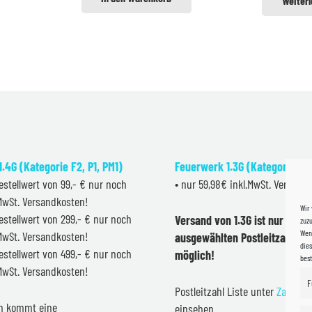
Weiter
.4G (Kategorie F2, P1, PM1)
Feuerwerk 1.3G (Kategorie F2
estellwert von 99,- € nur noch
• nur 59,98€ inkl.MwSt. Versand
.MwSt. Versandkosten!
Wir
estellwert von 299,- € nur noch
Versand von 1.3G ist nur inner
zuzu
Wenn
.MwSt. Versandkosten!
ausgewählten Postleitzahlen 
dies
estellwert von 499,- € nur noch
möglich!
bes
.MwSt. Versandkosten!
F
Postleitzahl Liste unter
Zahlung
en kommt eine
einsehen.