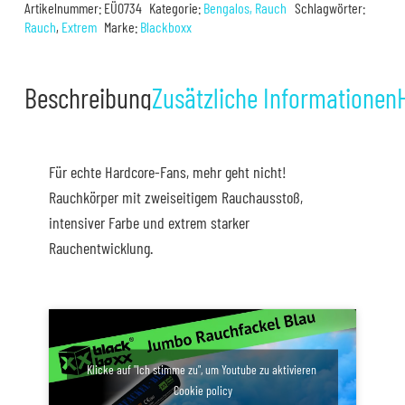
Artikelnummer:
EÜ0734
Kategorie:
Bengalos, Rauch
Schlagwörter:
Menge
Rauch
,
Extrem
Marke:
Blackboxx
Beschreibung
Zusätzliche Informationen
Für echte Hardcore-Fans, mehr geht nicht!
Rauchkörper mit zweiseitigem Rauchausstoß,
intensiver Farbe und extrem starker
Rauchentwicklung.
Klicke auf "Ich stimme zu", um Youtube zu aktivieren
Cookie policy