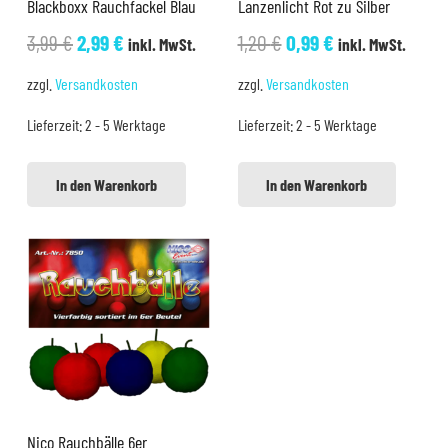
Blackboxx Rauchfackel Blau
Lanzenlicht Rot zu Silber
Ursprünglicher
Aktueller
Ursprünglicher
Aktueller
3,99
€
2,99
€
1,20
€
0,99
€
inkl. MwSt.
inkl. MwSt.
Preis
Preis
Preis
Preis
zzgl.
Versandkosten
zzgl.
Versandkosten
war:
ist:
war:
ist:
Lieferzeit:
2 - 5 Werktage
Lieferzeit:
2 - 5 Werktage
3,99 €
2,99 €.
1,20 €
0,99 €.
In den Warenkorb
In den Warenkorb
Nico Rauchbälle 6er