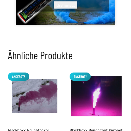
Ich stimme zu
Ähnliche Produkte
ANGEBOT!
ANGEBOT!
Blackboxx Rauchfackel
Blackboxx Bengaltopf Pyropot