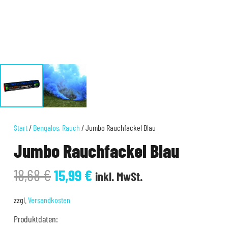
Start
/
Bengalos, Rauch
/ Jumbo Rauchfackel Blau
Jumbo Rauchfackel Blau
Ursprünglicher
Aktueller
18,68
€
15,99
€
inkl. MwSt.
Preis
Preis
war:
ist:
zzgl.
Versandkosten
18,68 €
15,99 €.
Produktdaten: