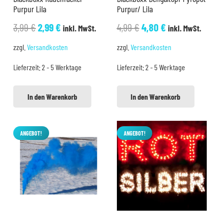
Purpur Lila
Purpur/ Lila
Ursprünglicher
Aktueller
Ursprünglicher
Aktueller
3,99
€
2,99
€
4,99
€
4,80
€
inkl. MwSt.
inkl. MwSt.
Preis
Preis
Preis
Preis
zzgl.
Versandkosten
zzgl.
Versandkosten
war:
ist:
war:
ist:
Lieferzeit:
2 - 5 Werktage
Lieferzeit:
2 - 5 Werktage
3,99 €
2,99 €.
4,99 €
4,80 €.
In den Warenkorb
In den Warenkorb
ANGEBOT!
ANGEBOT!