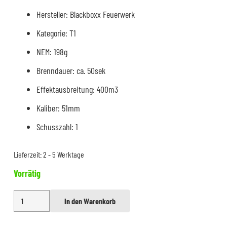
Hersteller: Blackboxx Feuerwerk
Kategorie: T1
NEM: 198g
Brenndauer: ca. 50sek
Effektausbreitung: 400m3
Kaliber: 51mm
Schusszahl: 1
Lieferzeit:
2 - 5 Werktage
Vorrätig
Jumbo
In den Warenkorb
Alternative:
Rauchfackel
Blau