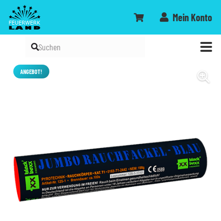
Mein Konto
ANGEBOT!