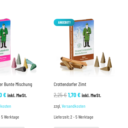
ANGEBOT!
fer Bunte Mischung
Crottendorfer Zimt
sprünglicher
Aktueller
Ursprünglicher
Aktueller
70
€
2,25
€
1,70
€
inkl. MwSt.
inkl. MwSt.
eis
Preis
Preis
Preis
dkosten
zzgl.
Versandkosten
r:
ist:
war:
ist:
- 5 Werktage
Lieferzeit:
2 - 5 Werktage
25 €
1,70 €.
2,25 €
1,70 €.