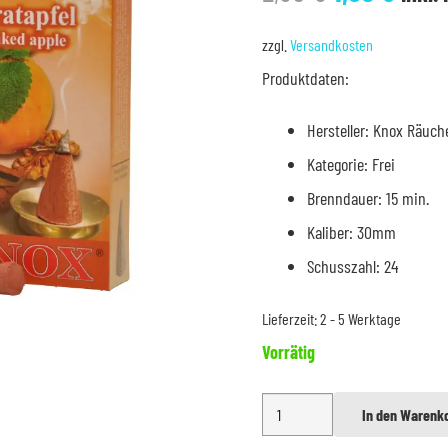
Preis
Prei
war:
ist:
zzgl.
Versandkosten
2,50 €
1,95 
Produktdaten:
Hersteller: Knox Räuch
Kategorie: Frei
Brenndauer: 15 min.
Kaliber: 30mm
Schusszahl: 24
Lieferzeit:
2 - 5 Werktage
Vorrätig
Knox
In den Warenk
Alternative:
Bratapfel