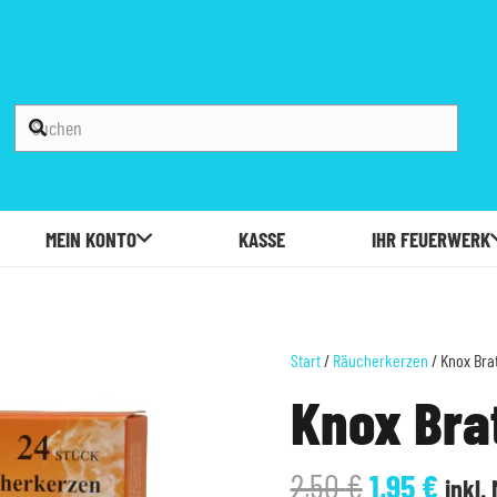
MEIN KONTO
KASSE
IHR FEUERWERK
Start
/
Räucherkerzen
/ Knox Bra
Knox Bra
Ursprüngl
Aktu
2,50
€
1,95
€
inkl.