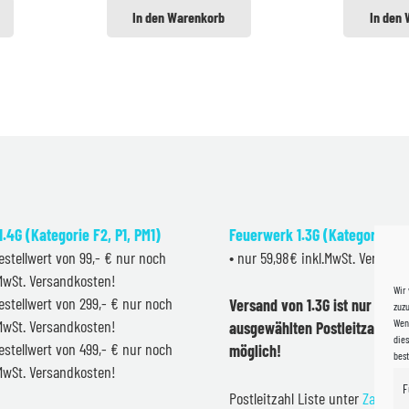
In den Warenkorb
In den
.4G (Kategorie F2, P1, PM1)
Feuerwerk 1.3G (Kategorie F2
estellwert von 99,- € nur noch
• nur 59,98€ inkl.MwSt. Versand
.MwSt. Versandkosten!
Wir
estellwert von 299,- € nur noch
Versand von 1.3G ist nur inner
zuzu
Wenn
.MwSt. Versandkosten!
ausgewählten Postleitzahlen 
dies
estellwert von 499,- € nur noch
möglich!
bes
.MwSt. Versandkosten!
F
Postleitzahl Liste unter
Zahlung