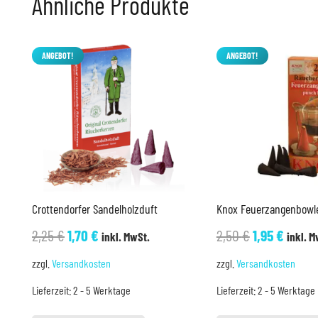
Ähnliche Produkte
ANGEBOT!
ANGEBOT!
Crottendorfer Sandelholzduft
Knox Feuerzangenbowl
Ursprünglicher
Aktueller
Ursprünglic
Aktuel
2,25
€
1,70
€
2,50
€
1,95
€
inkl. MwSt.
inkl. M
Preis
Preis
Preis
Preis
zzgl.
Versandkosten
zzgl.
Versandkosten
war:
ist:
war:
ist:
Lieferzeit:
2 - 5 Werktage
Lieferzeit:
2 - 5 Werktage
2,25 €
1,70 €.
2,50 €
1,95 €.