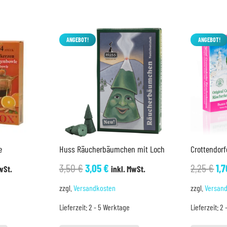
ANGEBOT!
ANGEBOT!
e
Huss Räucherbäumchen mit Loch
Crottendor
her
ler
Ursprünglicher
Aktueller
Ur
3,50
€
3,05
€
2,25
€
1,
wSt.
inkl. MwSt.
Preis
Preis
Pr
zzgl.
Versandkosten
zzgl.
Versan
war:
ist:
wa
Lieferzeit:
2 - 5 Werktage
Lieferzeit:
2 
3,50 €
3,05 €.
2,