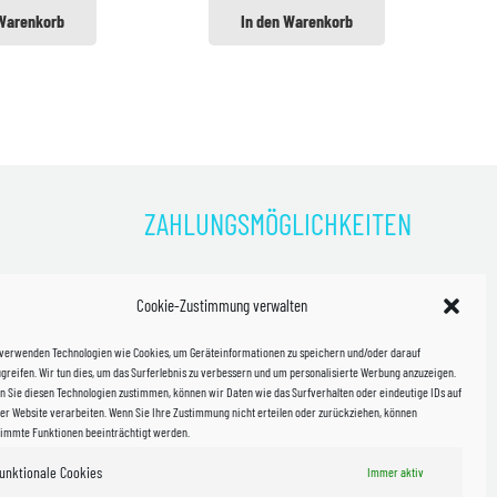
 Warenkorb
In den Warenkorb
ZAHLUNGSMÖGLICHKEITEN
)
Cookie-Zustimmung verwalten
kosten!
 verwenden Technologien wie Cookies, um Geräteinformationen zu speichern und/oder darauf
halb
greifen. Wir tun dies, um das Surferlebnis zu verbessern und um personalisierte Werbung anzuzeigen.
 Sie diesen Technologien zustimmen, können wir Daten wie das Surfverhalten oder eindeutige IDs auf
in Sachsen
er Website verarbeiten. Wenn Sie Ihre Zustimmung nicht erteilen oder zurückziehen, können
timmte Funktionen beeinträchtigt werden.
unktionale Cookies
WIR VERSENDEN MIT
Immer aktiv
 & Versand