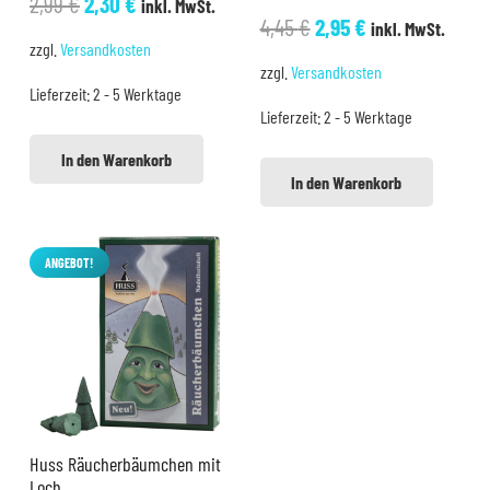
Ursprünglicher
Aktueller
2,99
€
2,30
€
inkl. MwSt.
Ursprünglicher
Aktueller
4,45
€
2,95
€
inkl. MwSt.
Preis
Preis
zzgl.
Versandkosten
Preis
Preis
war:
ist:
zzgl.
Versandkosten
war:
ist:
Lieferzeit:
2 - 5 Werktage
2,99 €
2,30 €.
Lieferzeit:
2 - 5 Werktage
4,45 €
2,95 €.
In den Warenkorb
In den Warenkorb
ANGEBOT!
Huss Räucherbäumchen mit
Loch