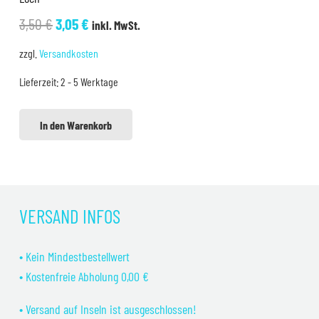
Ursprünglicher
Aktueller
3,50
€
3,05
€
inkl. MwSt.
Preis
Preis
zzgl.
Versandkosten
war:
ist:
Lieferzeit:
2 - 5 Werktage
3,50 €
3,05 €.
In den Warenkorb
VERSAND INFOS
• Kein Mindestbestellwert
• Kostenfreie Abholung 0,00 €
• Versand auf Inseln ist ausgeschlossen!