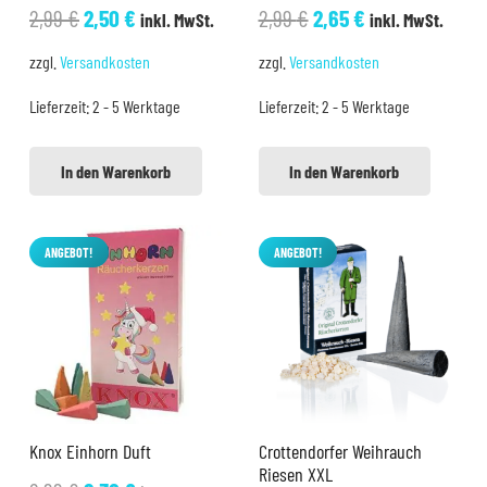
Ursprünglicher
Aktueller
Ursprünglicher
Aktueller
2,99
€
2,50
€
2,99
€
2,65
€
inkl. MwSt.
inkl. MwSt.
Preis
Preis
Preis
Preis
zzgl.
Versandkosten
zzgl.
Versandkosten
war:
ist:
war:
ist:
Lieferzeit:
2 - 5 Werktage
Lieferzeit:
2 - 5 Werktage
2,99 €
2,50 €.
2,99 €
2,65 €.
In den Warenkorb
In den Warenkorb
ANGEBOT!
ANGEBOT!
Knox Einhorn Duft
Crottendorfer Weihrauch
Riesen XXL