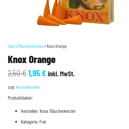
Start
/
Räucherkerzen
/ Knox Orange
Knox Orange
Ursprünglicher
Aktueller
2,50
€
1,95
€
inkl. MwSt.
Preis
Preis
war:
ist:
zzgl.
Versandkosten
2,50 €
1,95 €.
Produktdaten:
Hersteller: Knox Räucherkerzen
Kategorie: Frei