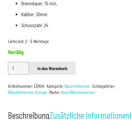
Brenndauer: 15 min.
Kaliber: 30mm
Schusszahl: 24
Lieferzeit:
2 - 5 Werktage
Vorrätig
Knox
In den Warenkorb
Alternative:
Orange
Menge
Artikelnummer:
EÄ1641
Kategorie:
Räucherkerzen
Schlagwörter:
Räucherkerzen
,
Orange
Marke:
Knox Räucherkerzen
Beschreibung
Zusätzliche Informationen