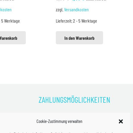
Preis
Preis
dkosten
zzgl.
Versandkosten
war:
ist:
- 5 Werktage
Lieferzeit:
2 - 5 Werktage
5,99 €
4,99 €.
 Warenkorb
In den Warenkorb
ZAHLUNGSMÖGLICHKEITEN
)
Cookie-Zustimmung verwalten
kosten!