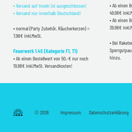
• Ab einen B
• Versand auf Inseln ist ausgeschlossen!
49,98€ inkl
• Versand nur innerhalb Deutschland!
• Ab einen B
39,98€ inkl
• normal (Party Zubehör, Räucherkerzen) =
7,98€ inkl.MwSt.
• Bei Raket
Sperrgutpau
Feuerwerk 1.4S (Kategorie F1, T1)
hinzu.
• Ab einen Bestellwert von 50,-€ nur noch
19,98€ inkl.MwSt. Versandkosten!
©
2026
Impressum
Datenschutzerklärung