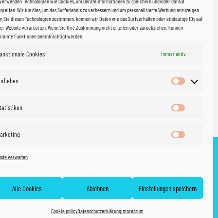
 verwenden Technologien wie Cookies, um Geräteinformationen zu speichern und/oder darauf
halb
greifen. Wir tun dies, um das Surferlebnis zu verbessern und um personalisierte Werbung anzuzeigen.
 Sie diesen Technologien zustimmen, können wir Daten wie das Surfverhalten oder eindeutige IDs auf
in Sachsen
er Website verarbeiten. Wenn Sie Ihre Zustimmung nicht erteilen oder zurückziehen, können
timmte Funktionen beeinträchtigt werden.
unktionale Cookies
Immer aktiv
WIR VERSENDEN MIT
 & Versand
orlieben
Vorlieben
tatistiken
Statistiken
arketing
Marketing
nste verwalten
ht
AGB
Cookie policy (EU)
Vertrag widerrufen
Alle Cookies
Ablehnen
Einstellungen speichern
Cookie policy
Datenschutzerklärung
Impressum