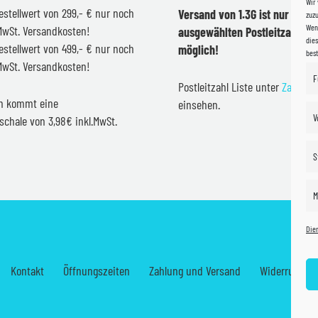
Wir
estellwert von 299,- € nur noch
Versand von 1.3G ist nur inner
zuzu
Wenn
.MwSt. Versandkosten!
ausgewählten Postleitzahlen 
dies
estellwert von 499,- € nur noch
möglich!
bes
.MwSt. Versandkosten!
F
Postleitzahl Liste unter
Zahlung
en kommt eine
einsehen.
V
schale von 3,98€ inkl.MwSt.
S
M
Die
Kontakt
Öffnungszeiten
Zahlung und Versand
Widerrufsrec