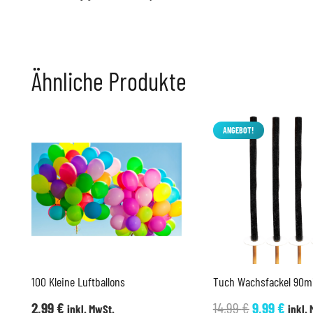
Ähnliche Produkte
ANGEBOT!
100 Kleine Luftballons
Tuch Wachsfackel 90mi
Ursprüngli
Aktue
2,99
€
14,99
€
9,99
€
inkl. MwSt.
inkl.