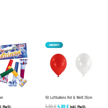
ANGEBOT!
6er
50 Luftballons Rot & Weiß 25cm
Ursprünglicher
Aktueller
5,99
€
4,99
€
l. MwSt.
inkl. MwSt.