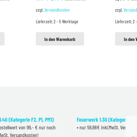
Preis
Preis
zzgl.
Versandkosten
zzgl.
Versan
war:
ist:
Lieferzeit:
2 - 5 Werktage
Lieferzeit:
2 
€.
1,99 €
1,39 €.
In den Warenkorb
In den
.4G (Kategorie F2, P1, PM1)
Feuerwerk 1.3G (Kategorie F2
estellwert von 99,- € nur noch
• nur 59,98€ inkl.MwSt. Versand
.MwSt. Versandkosten!