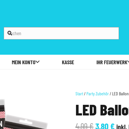
MEIN KONTO
KASSE
IHR FEUERWERK
Start
/
Party Zubehör
/ LED Ballo
LED Ball
Ursprüngl
Aktu
4,99
€
3,80
€
inkl.