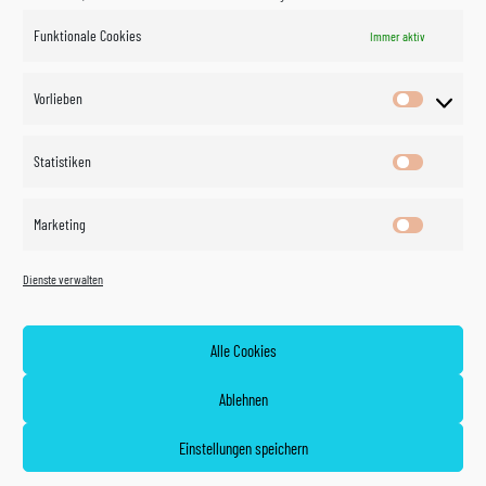
Funktionale Cookies
Immer aktiv
Impressum
Vorlieben
Vorlieben
Datenschutzerklärung
Statistiken
Statistik
Kontakt
Marketing
Marketin
Öffnungszeiten
©
Vertrag
Dienste verwalten
widerrufen
2026
Zahlung und Versand
Alle Cookies
Widerrufsrecht
Ablehnen
AGB
Einstellungen speichern