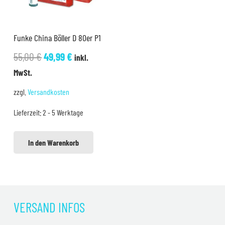
Funke China Böller D 80er P1
Ursprünglicher
Aktueller
55,00
€
49,99
€
inkl.
Preis
Preis
MwSt.
war:
ist:
zzgl.
Versandkosten
55,00 €
49,99 €.
Lieferzeit:
2 - 5 Werktage
In den Warenkorb
VERSAND INFOS