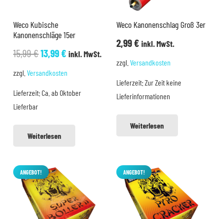
Weco Kubische
Weco Kanonenschlag Groß 3er
Kanonenschläge 15er
2,99
€
inkl. MwSt.
Ursprünglicher
Aktueller
15,99
€
13,99
€
inkl. MwSt.
zzgl.
Versandkosten
Preis
Preis
zzgl.
Versandkosten
war:
ist:
Lieferzeit:
Zur Zeit keine
Lieferzeit:
Ca. ab Oktober
15,99 €
13,99 €.
Lieferinformationen
Lieferbar
Weiterlesen
Weiterlesen
ANGEBOT!
ANGEBOT!