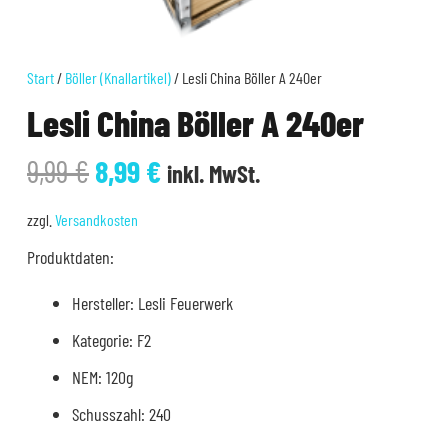
Start
/
Böller (Knallartikel)
/ Lesli China Böller A 240er
Lesli China Böller A 240er
Ursprünglicher
Aktueller
9,99
€
8,99
€
inkl. MwSt.
Preis
Preis
war:
ist:
zzgl.
Versandkosten
9,99 €
8,99 €.
Produktdaten:
Hersteller: Lesli Feuerwerk
Kategorie: F2
NEM: 120g
Schusszahl: 240