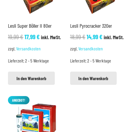
Lesli Super Böller II 80er
Lesli Pyrocracker 320er
Ursprünglicher
Aktueller
Ursprünglicher
Aktueller
19,99
€
17,99
€
18,99
€
14,99
€
inkl. MwSt.
inkl. MwSt.
Preis
Preis
Preis
Preis
zzgl.
Versandkosten
zzgl.
Versandkosten
war:
ist:
war:
ist:
Lieferzeit:
2 - 5 Werktage
Lieferzeit:
2 - 5 Werktage
19,99 €
17,99 €.
18,99 €
14,99 €.
In den Warenkorb
In den Warenkorb
ANGEBOT!