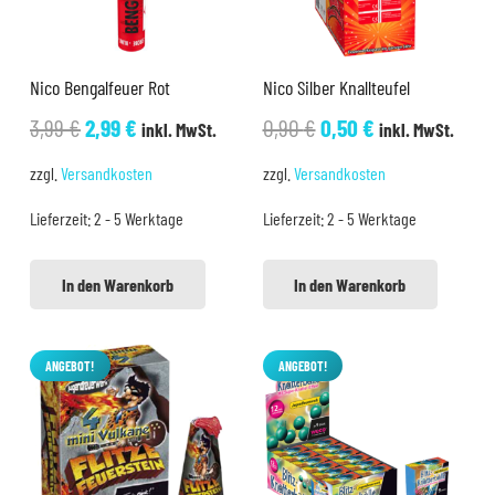
Nico Bengalfeuer Rot
Nico Silber Knallteufel
Ursprünglicher
Aktueller
Ursprünglicher
Aktueller
3,99
€
2,99
€
0,90
€
0,50
€
inkl. MwSt.
inkl. MwSt.
Preis
Preis
Preis
Preis
zzgl.
Versandkosten
zzgl.
Versandkosten
war:
ist:
war:
ist:
Lieferzeit:
2 - 5 Werktage
Lieferzeit:
2 - 5 Werktage
3,99 €
2,99 €.
0,90 €
0,50 €.
In den Warenkorb
In den Warenkorb
ANGEBOT!
ANGEBOT!