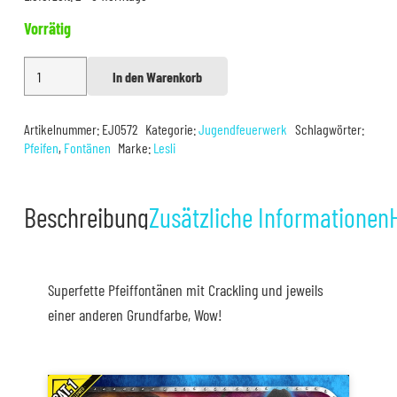
Vorrätig
Lesli
In den Warenkorb
Alternative:
Escaladas
Menge
Artikelnummer:
EJ0572
Kategorie:
Jugendfeuerwerk
Schlagwörter:
Pfeifen
,
Fontänen
Marke:
Lesli
Beschreibung
Zusätzliche Informationen
Superfette Pfeiffontänen mit Crackling und jeweils
einer anderen Grundfarbe, Wow!