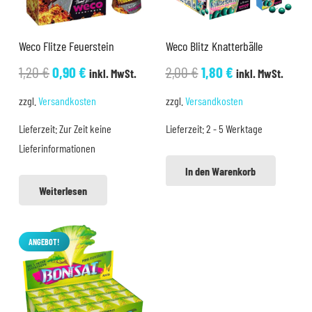
Weco Flitze Feuerstein
Weco Blitz Knatterbälle
Ursprünglicher
Aktueller
Ursprünglicher
Aktueller
1,20
€
0,90
€
2,00
€
1,80
€
inkl. MwSt.
inkl. MwSt.
Preis
Preis
Preis
Preis
zzgl.
Versandkosten
zzgl.
Versandkosten
war:
ist:
war:
ist:
Lieferzeit:
Zur Zeit keine
Lieferzeit:
2 - 5 Werktage
1,20 €
0,90 €.
2,00 €
1,80 €.
Lieferinformationen
In den Warenkorb
Weiterlesen
ANGEBOT!