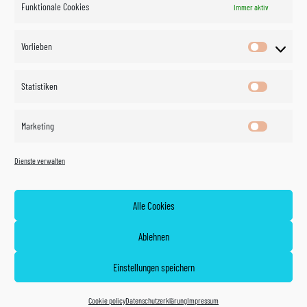
Funktionale Cookies
Immer aktiv
Impressum
Vorlieben
Vorlieben
Datenschutzerklärung
Statistiken
Statistik
Kontakt
Marketing
Marketin
Öffnungszeiten
©
Vertrag
Dienste verwalten
widerrufen
2026
Zahlung und Versand
Alle Cookies
Widerrufsrecht
Ablehnen
AGB
Einstellungen speichern
Cookie policy (EU)
Cookie policy
Datenschutzerklärung
Impressum