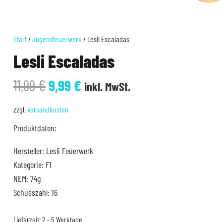
Start
/
Jugendfeuerwerk
/ Lesli Escaladas
Lesli Escaladas
Ursprünglicher
Aktueller
11,99
€
9,99
€
inkl. MwSt.
Preis
Preis
war:
ist:
zzgl.
Versandkosten
11,99 €
9,99 €.
Produktdaten:
Hersteller: Lesli Feuerwerk
Kategorie: F1
NEM: 74g
Schusszahl: 16
Lieferzeit:
2 - 5 Werktage