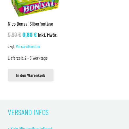
Nico Bonsai Silberfontäne
Ursprünglicher
Aktueller
0,99
€
0,80
€
inkl. MwSt.
Preis
Preis
zzgl.
Versandkosten
war:
ist:
Lieferzeit:
2 - 5 Werktage
0,99 €
0,80 €.
In den Warenkorb
VERSAND INFOS
• Kein Mindestbestellwert