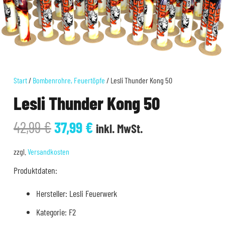
Start
/
Bombenrohre, Feuertöpfe
/ Lesli Thunder Kong 50
Lesli Thunder Kong 50
Ursprünglicher
Aktueller
42,99
€
37,99
€
inkl. MwSt.
Preis
Preis
war:
ist:
zzgl.
Versandkosten
42,99 €
37,99 €.
Produktdaten:
Hersteller: Lesli Feuerwerk
Kategorie: F2