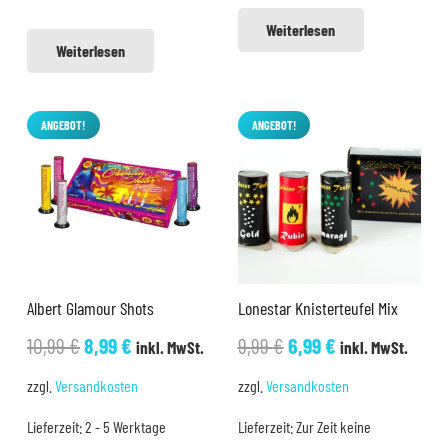
Weiterlesen
Weiterlesen
ANGEBOT!
ANGEBOT!
Albert Glamour Shots
Lonestar Knisterteufel Mix
Ursprünglicher
Aktueller
Ursprünglicher
Aktueller
10,99
€
8,99
€
9,99
€
6,99
€
inkl. MwSt.
inkl. MwSt.
Preis
Preis
Preis
Preis
zzgl.
Versandkosten
zzgl.
Versandkosten
war:
ist:
war:
ist:
Lieferzeit:
2 - 5 Werktage
Lieferzeit:
Zur Zeit keine
10,99 €
8,99 €.
9,99 €
6,99 €.