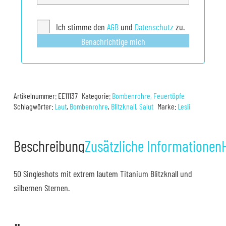
Ich stimme den
AGB
und
Datenschutz
zu.
Benachrichtige mich
Artikelnummer:
EE11137
Kategorie:
Bombenrohre, Feuertöpfe
Schlagwörter:
Laut
,
Bombenrohre
,
Blitzknall
,
Salut
Marke:
Lesli
Beschreibung
Zusätzliche Informationen
50 Singleshots mit extrem lautem Titanium Blitzknall und
silbernen Sternen.