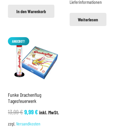
Lieferinformationen
In den Warenkorb
Weiterlesen
ANGEBOT!
Funke Drachenflug
Tagesfeuerwerk
Ursprünglicher
Aktueller
13,99
€
9,99
€
inkl. MwSt.
Preis
Preis
zzgl.
Versandkosten
war:
ist: