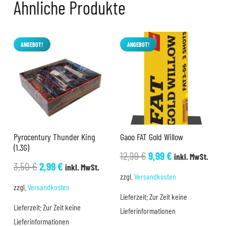
Ähnliche Produkte
ANGEBOT!
ANGEBOT!
Pyrocentury Thunder King
Gaoo FAT Gold Willow
(1.3G)
Ursprünglicher
Aktueller
12,99
€
9,99
€
inkl. MwSt.
Ursprünglicher
Aktueller
3,50
€
2,99
€
inkl. MwSt.
Preis
Preis
zzgl.
Versandkosten
Preis
Preis
war:
ist:
zzgl.
Versandkosten
war:
ist:
Lieferzeit:
Zur Zeit keine
12,99 €
9,99 €.
Lieferzeit:
Zur Zeit keine
3,50 €
2,99 €.
Lieferinformationen
Lieferinformationen