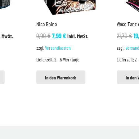
Nico Rhino
Weco Tanz 
cher
ueller
Ursprünglicher
Aktueller
Ur
9,99
€
7,99
€
21,70
€
19
. MwSt.
inkl. MwSt.
is
Preis
Preis
Pr
zzgl.
Versandkosten
zzgl.
Versan
war:
ist:
wa
Lieferzeit:
2 - 5 Werktage
Lieferzeit:
2 
9 €.
9,99 €
7,99 €.
21
In den Warenkorb
In den