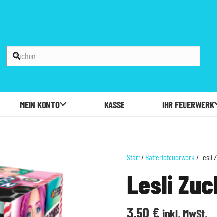
MEIN KONTO
KASSE
IHR FEUERWERK
Start
/
Batteriefeuerwerk
/ Lesli
Lesli Zu
3,50
€
inkl. MwSt.