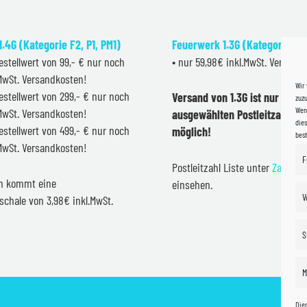
.4G (Kategorie F2, P1, PM1)
Feuerwerk 1.3G (Kategorie F2
estellwert von 99,- € nur noch
• nur 59,98€ inkl.MwSt. Versand
.MwSt. Versandkosten!
Wir
estellwert von 299,- € nur noch
Versand von 1.3G ist nur inner
zuzu
Wenn
.MwSt. Versandkosten!
ausgewählten Postleitzahlen 
dies
estellwert von 499,- € nur noch
möglich!
bes
.MwSt. Versandkosten!
F
Postleitzahl Liste unter
Zahlung
en kommt eine
einsehen.
V
schale von 3,98€ inkl.MwSt.
S
M
Die