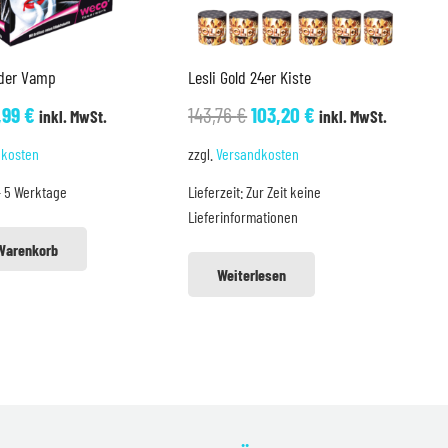
der Vamp
Lesli Gold 24er Kiste
sprünglicher
Aktueller
Ursprünglicher
Aktueller
,99
€
143,76
€
103,20
€
inkl. MwSt.
inkl. MwSt.
eis
Preis
Preis
Preis
dkosten
zzgl.
Versandkosten
r:
ist:
war:
ist:
- 5 Werktage
Lieferzeit:
Zur Zeit keine
,70 €
19,99 €.
143,76 €
103,20 €.
Lieferinformationen
 Warenkorb
Weiterlesen