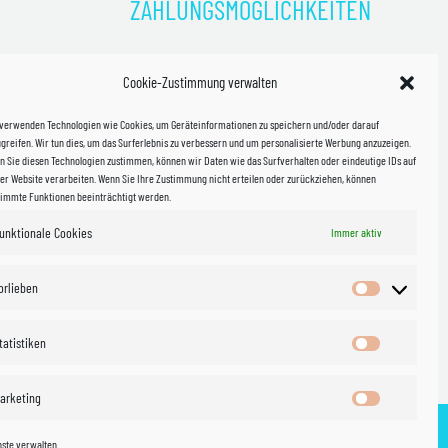
ZAHLUNGSMÖGLICHKEITEN
)
Cookie-Zustimmung verwalten
kosten!
 verwenden Technologien wie Cookies, um Geräteinformationen zu speichern und/oder darauf
halb
greifen. Wir tun dies, um das Surferlebnis zu verbessern und um personalisierte Werbung anzuzeigen.
 Sie diesen Technologien zustimmen, können wir Daten wie das Surfverhalten oder eindeutige IDs auf
in Sachsen
er Website verarbeiten. Wenn Sie Ihre Zustimmung nicht erteilen oder zurückziehen, können
timmte Funktionen beeinträchtigt werden.
unktionale Cookies
Immer aktiv
WIR VERSENDEN MIT
 & Versand
orlieben
Vorlieben
tatistiken
Statistiken
arketing
Marketing
nste verwalten