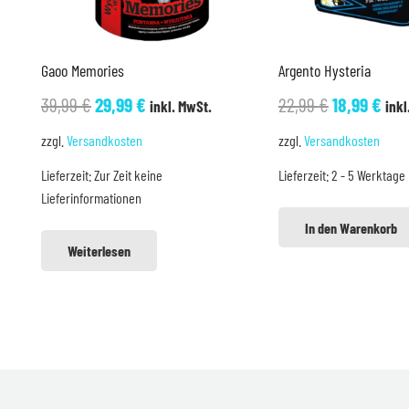
Gaoo Memories
Argento Hysteria
Ursprünglicher
Aktueller
Ursprüngli
Akt
39,99
€
29,99
€
22,99
€
18,99
€
inkl. MwSt.
inkl
Preis
Preis
Preis
Pre
zzgl.
Versandkosten
zzgl.
Versandkosten
war:
ist:
war:
ist:
Lieferzeit:
Zur Zeit keine
Lieferzeit:
2 - 5 Werktage
39,99 €
29,99 €.
22,99 €
18,9
Lieferinformationen
In den Warenkorb
Weiterlesen