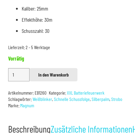
Kaliber: 25mm
Effekthöhe: 30m
Schusszahl: 30
Lieferzeit:
2 - 5 Werktage
Vorrätig
Magnum
In den Warenkorb
Alternative:
Warlord
Menge
Artikelnummer:
EB1260
Kategorie:
XXL Batteriefeuerwerk
Schlagwörter:
Weißblinker
,
Schnelle Schussfolge
,
Silberpalm
,
Strobo
Marke:
Magnum
Beschreibung
Zusätzliche Informationen