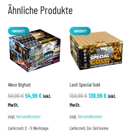
Ähnliche Produkte
ANGEBOT!
ANGEBOT!
Weco Bigfoot
Lesli Special Gold
Ursprünglicher
Aktueller
Ursprünglicher
Aktueller
59,99
€
54,99
€
159,99
€
139,99
€
inkl.
inkl.
Preis
Preis
Preis
Preis
MwSt.
MwSt.
war:
ist:
war:
ist:
zzgl.
Versandkosten
zzgl.
Versandkosten
59,99 €
54,99 €.
159,99 €
139,99 €.
Lieferzeit:
2 - 5 Werktage
Lieferzeit:
Zur Zeit keine