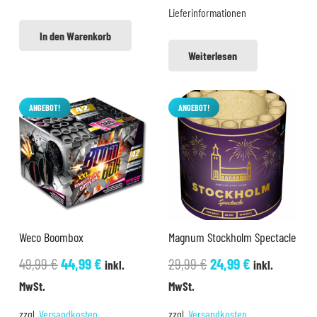
Lieferinformationen
In den Warenkorb
Weiterlesen
ANGEBOT!
ANGEBOT!
Weco Boombox
Magnum Stockholm Spectacle
Ursprünglicher
Aktueller
Ursprünglicher
Aktueller
49,99
€
44,99
€
29,99
€
24,99
€
inkl.
inkl.
Preis
Preis
Preis
Preis
MwSt.
MwSt.
war:
ist:
war:
ist:
zzgl.
Versandkosten
zzgl.
Versandkosten