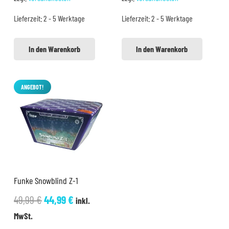
49,99 €
44,99 €.
29,99 €
24,99 €.
Lieferzeit:
2 - 5 Werktage
Lieferzeit:
2 - 5 Werktage
In den Warenkorb
In den Warenkorb
ANGEBOT!
Funke Snowblind Z-1
Ursprünglicher
Aktueller
49,99
€
44,99
€
inkl.
Preis
Preis
MwSt.