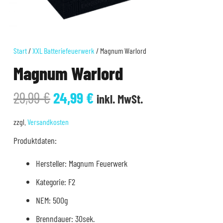
Start
/
XXL Batteriefeuerwerk
/ Magnum Warlord
Magnum Warlord
Ursprünglicher
Aktueller
29,99
€
24,99
€
inkl. MwSt.
Preis
Preis
war:
ist:
zzgl.
Versandkosten
29,99 €
24,99 €.
Produktdaten:
Hersteller: Magnum Feuerwerk
Kategorie: F2
NEM: 500g
Brenndauer: 30sek.