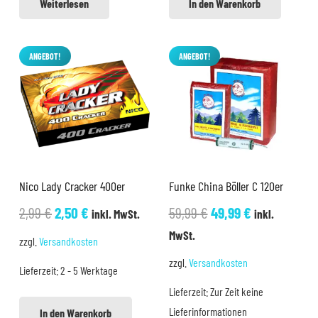
Weiterlesen
In den Warenkorb
ANGEBOT!
ANGEBOT!
Nico Lady Cracker 400er
Funke China Böller C 120er
Ursprünglicher
Aktueller
Ursprünglicher
Aktueller
2,99
€
2,50
€
59,99
€
49,99
€
inkl. MwSt.
inkl.
Preis
Preis
Preis
Preis
MwSt.
zzgl.
Versandkosten
war:
ist:
war:
ist:
zzgl.
Versandkosten
Lieferzeit:
2 - 5 Werktage
2,99 €
2,50 €.
59,99 €
49,99 €.
Lieferzeit:
Zur Zeit keine
Lieferinformationen
In den Warenkorb