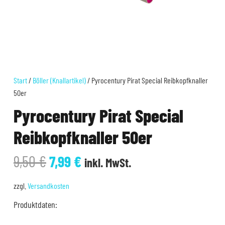
Start
/
Böller (Knallartikel)
/ Pyrocentury Pirat Special Reibkopfknaller
50er
Pyrocentury Pirat Special
Reibkopfknaller 50er
Ursprünglicher
Aktueller
9,50
€
7,99
€
inkl. MwSt.
Preis
Preis
war:
ist:
zzgl.
Versandkosten
9,50 €
7,99 €.
Produktdaten: