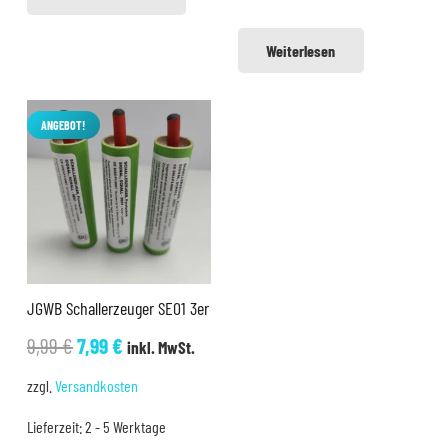
Weiterlesen
ANGEBOT!
JGWB Schallerzeuger SE01 3er
Ursprünglicher
Aktueller
9,99
€
7,99
€
inkl. MwSt.
Preis
Preis
zzgl.
Versandkosten
war:
ist:
Lieferzeit:
2 - 5 Werktage
9,99 €
7,99 €.