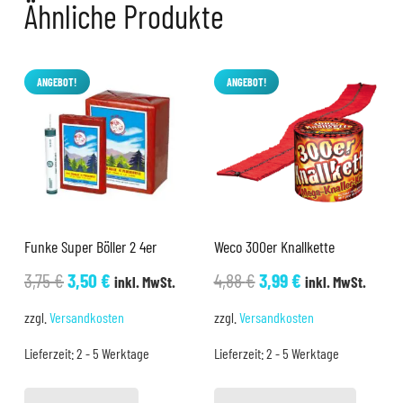
Ähnliche Produkte
ANGEBOT!
ANGEBOT!
Funke Super Böller 2 4er
Weco 300er Knallkette
Ursprünglicher
Aktueller
Ursprünglicher
Aktueller
3,75
€
3,50
€
4,88
€
3,99
€
inkl. MwSt.
inkl. MwSt.
Preis
Preis
Preis
Preis
zzgl.
Versandkosten
zzgl.
Versandkosten
war:
ist:
war:
ist:
Lieferzeit:
2 - 5 Werktage
Lieferzeit:
2 - 5 Werktage
3,75 €
3,50 €.
4,88 €
3,99 €.