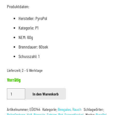
13,80 €
11,99 €.
Produktdaten:
Hersteller: PyroPol
Kategorie: P1
NEM: 60g
Brenndauer: 60sek
Schusszahl: 1
Lieferzeit:
2 - 5 Werktage
Vorrätig
PyroPol
In den Warenkorb
Alternative:
Magnesiumfackel
CF4
Artikelnummer:
EÜ0744
Kategorie:
Bengalos, Rauch
Schlagwörter:
Rot
Reiszündung
,
Hell
,
Bengalo
,
Extrem
,
Rot
,
Seenotfackel
Marke:
PyroPol
,