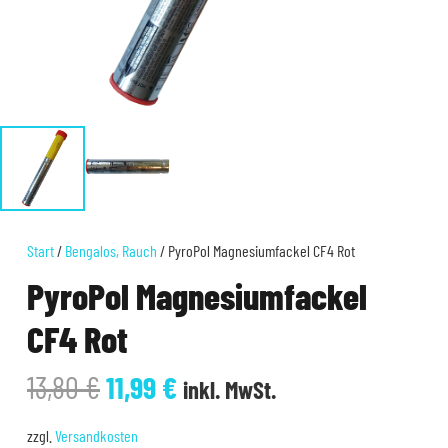
Start
/
Bengalos, Rauch
/ PyroPol Magnesiumfackel CF4 Rot
PyroPol Magnesiumfackel
CF4 Rot
Ursprünglicher
Aktueller
13,80
€
11,99
€
inkl. MwSt.
Preis
Preis
war:
ist:
zzgl.
Versandkosten