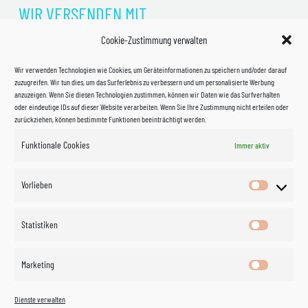
WIR VERSENDEN MIT
Cookie-Zustimmung verwalten
Wir verwenden Technologien wie Cookies, um Geräteinformationen zu speichern und/oder darauf
zuzugreifen. Wir tun dies, um das Surferlebnis zu verbessern und um personalisierte Werbung
anzuzeigen. Wenn Sie diesen Technologien zustimmen, können wir Daten wie das Surfverhalten
oder eindeutige IDs auf dieser Website verarbeiten. Wenn Sie Ihre Zustimmung nicht erteilen oder
zurückziehen, können bestimmte Funktionen beeinträchtigt werden.
Funktionale Cookies
Immer aktiv
Impressum
Vorlieben
Vorlieben
Datenschutzerklärung
Statistiken
Statistik
Kontakt
Marketing
Marketin
Öffnungszeiten
©
Vertrag
Dienste verwalten