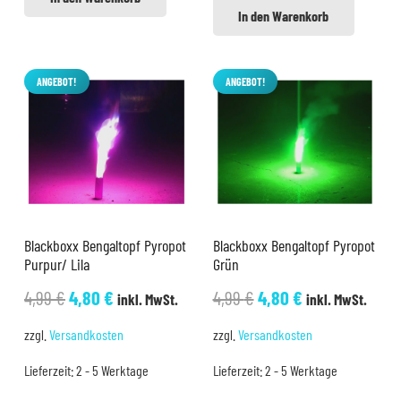
In den Warenkorb
ANGEBOT!
ANGEBOT!
Blackboxx Bengaltopf Pyropot
Blackboxx Bengaltopf Pyropot
Purpur/ Lila
Grün
Ursprünglicher
Aktueller
Ursprünglicher
Aktueller
4,99
€
4,80
€
4,99
€
4,80
€
inkl. MwSt.
inkl. MwSt.
Preis
Preis
Preis
Preis
zzgl.
Versandkosten
zzgl.
Versandkosten
war:
ist:
war:
ist:
Lieferzeit:
2 - 5 Werktage
Lieferzeit:
2 - 5 Werktage
4,99 €
4,80 €.
4,99 €
4,80 €.