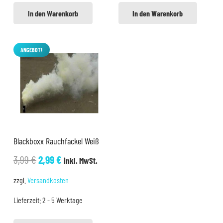
In den Warenkorb
In den Warenkorb
ANGEBOT!
Blackboxx Rauchfackel Weiß
Ursprünglicher
Aktueller
3,99
€
2,99
€
inkl. MwSt.
Preis
Preis
zzgl.
Versandkosten
war:
ist:
Lieferzeit:
2 - 5 Werktage
3,99 €
2,99 €.