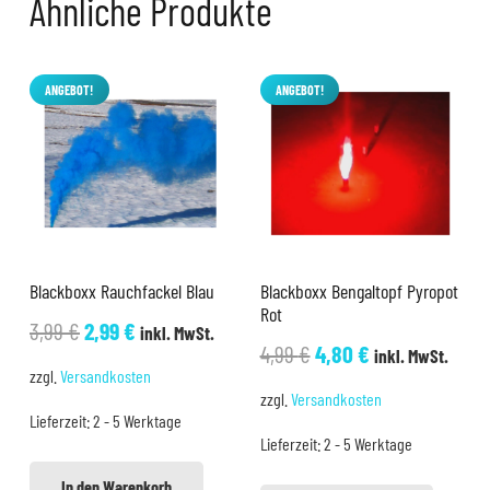
Ähnliche Produkte
ANGEBOT!
ANGEBOT!
Blackboxx Rauchfackel Blau
Blackboxx Bengaltopf Pyropot
Rot
Ursprünglicher
Aktueller
3,99
€
2,99
€
inkl. MwSt.
Ursprünglicher
Aktueller
4,99
€
4,80
€
inkl. MwSt.
Preis
Preis
zzgl.
Versandkosten
Preis
Preis
war:
ist:
zzgl.
Versandkosten
war:
ist:
Lieferzeit:
2 - 5 Werktage
3,99 €
2,99 €.
Lieferzeit:
2 - 5 Werktage
4,99 €
4,80 €.
In den Warenkorb