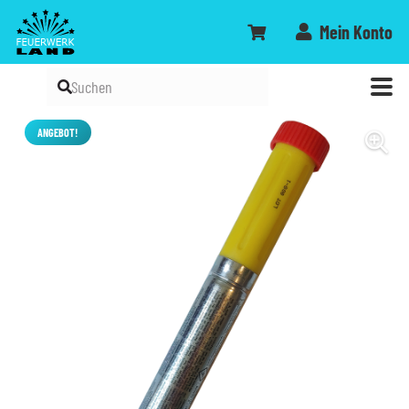
Mein Konto
ANGEBOT!