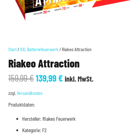
Start
/
XXL Batteriefeuerwerk
/ Riakeo Attraction
Riakeo Attraction
Ursprünglicher
Aktueller
159,99
€
139,99
€
inkl. MwSt.
Preis
Preis
war:
ist:
zzgl.
Versandkosten
159,99 €
139,99 €.
Produktdaten:
Hersteller: Riakeo Feuerwerk
Kategorie: F2