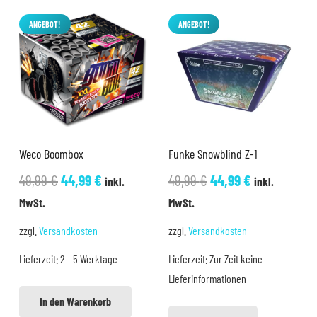
ANGEBOT!
ANGEBOT!
Weco Boombox
Funke Snowblind Z-1
Ursprünglicher
Aktueller
Ursprünglicher
Aktueller
49,99
€
44,99
€
49,99
€
44,99
€
inkl.
inkl.
Preis
Preis
Preis
Preis
MwSt.
MwSt.
war:
ist:
war:
ist:
zzgl.
Versandkosten
zzgl.
Versandkosten
49,99 €
44,99 €.
49,99 €
44,99 €.
Lieferzeit:
2 - 5 Werktage
Lieferzeit:
Zur Zeit keine
Lieferinformationen
In den Warenkorb