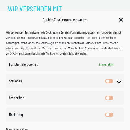
WIR VERSENDEN MIT
Cookie-Zustimmung verwalten
Wir verwenden Technologien wie Cookies, um Geräteinformationen zu speichern und/oder darauf
zuzugreifen. Wir tun dies, um das Surferlebnis zu verbessern und um personalisierte Werbung
anzuzeigen. Wenn Sie diesen Technologien zustimmen, können wir Daten wie das Surfverhalten
oder eindeutige IDs auf dieser Website verarbeiten. Wenn Sie Ihre Zustimmung nicht erteilen oder
zurückziehen, können bestimmte Funktionen beeinträchtigt werden.
Funktionale Cookies
Immer aktiv
Impressum
Vorlieben
Vorlieben
Datenschutzerklärung
Statistiken
Statistik
Kontakt
Marketing
Marketin
Öffnungszeiten
©
Vertrag
Dienste verwalten