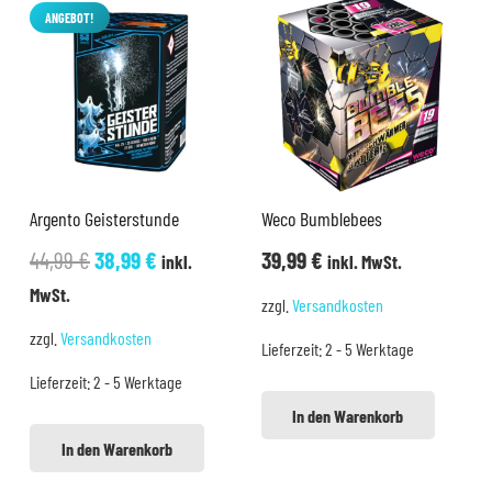
ANGEBOT!
Argento Geisterstunde
Weco Bumblebees
Ursprünglicher
Aktueller
44,99
€
38,99
€
39,99
€
inkl.
inkl. MwSt.
Preis
Preis
MwSt.
zzgl.
Versandkosten
war:
ist:
zzgl.
Versandkosten
Lieferzeit:
2 - 5 Werktage
44,99 €
38,99 €.
Lieferzeit:
2 - 5 Werktage
In den Warenkorb
In den Warenkorb