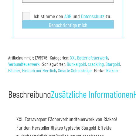
Ich stimme den
AGB
und
Datenschutz
zu.
Benachrichtige mich
Artikelnummer:
EV9976
Kategorien:
XXL Batteriefeuerwerk
,
Verbundfeuerwerk
Schlagwörter:
Dunkelgold
,
crackling
,
Stargold
,
Fächer
,
Einfach nur Herrlich
,
Smarte Schussfolge
Marke:
Riakeo
Beschreibung
Zusätzliche Informationen
XXL Extravagant Fächerverbundfeuerwerk von Riakeo!
Für den Hersteller Riakeo typische Stargold-Effekte