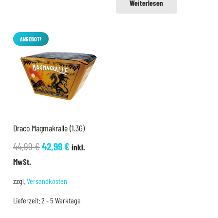
Weiterlesen
ANGEBOT!
Draco Magmakralle (1.3G)
Ursprünglicher
Aktueller
44,99
€
42,99
€
inkl.
Preis
Preis
MwSt.
war:
ist:
zzgl.
Versandkosten
44,99 €
42,99 €.
Lieferzeit:
2 - 5 Werktage