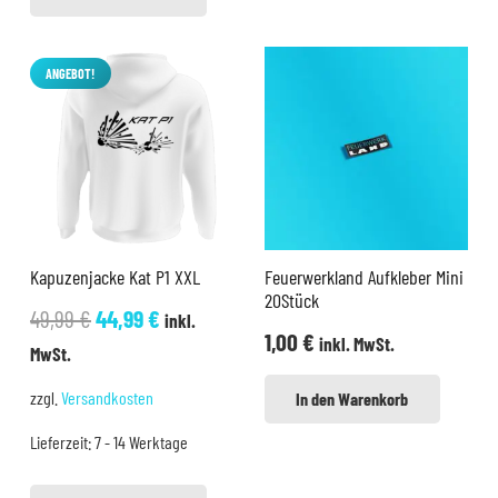
ANGEBOT!
Kapuzenjacke Kat P1 XXL
Feuerwerkland Aufkleber Mini
20Stück
Ursprünglicher
Aktueller
49,99
€
44,99
€
inkl.
1,00
€
inkl. MwSt.
Preis
Preis
MwSt.
war:
ist:
zzgl.
Versandkosten
In den Warenkorb
49,99 €
44,99 €.
Lieferzeit:
7 - 14 Werktage