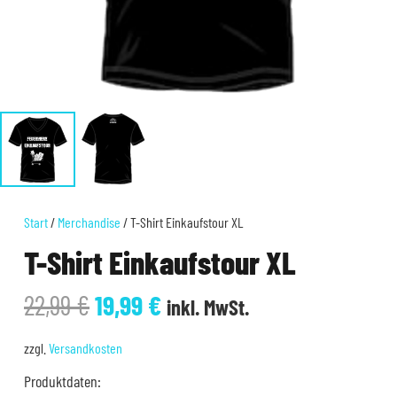
Start
/
Merchandise
/ T-Shirt Einkaufstour XL
T-Shirt Einkaufstour XL
Ursprünglicher
Aktueller
22,99
€
19,99
€
inkl. MwSt.
Preis
Preis
war:
ist:
zzgl.
Versandkosten
22,99 €
19,99 €.
Produktdaten: