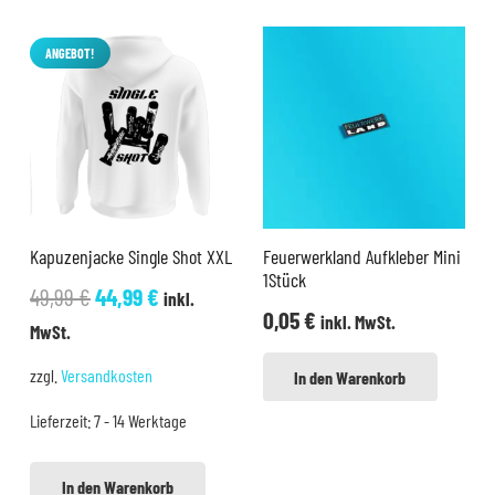
ANGEBOT!
Kapuzenjacke Single Shot XXL
Feuerwerkland Aufkleber Mini
1Stück
Ursprünglicher
Aktueller
49,99
€
44,99
€
inkl.
0,05
€
inkl. MwSt.
Preis
Preis
MwSt.
war:
ist:
zzgl.
Versandkosten
In den Warenkorb
49,99 €
44,99 €.
Lieferzeit:
7 - 14 Werktage
In den Warenkorb