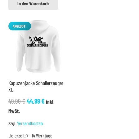
In den Warenkorb
ANGEBOT!
Kapuzenjacke Schallerzeuger
XL
Ursprünglicher
Aktueller
49,99
€
44,99
€
inkl.
Preis
Preis
MwSt.
war:
ist:
zzgl.
Versandkosten
49,99 €
44,99 €.
Lieferzeit:
7 - 14 Werktage