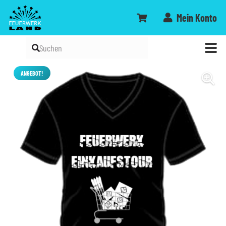
Mein Konto
ANGEBOT!