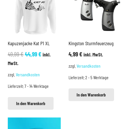
Kapuzenjacke Kat P1 XL
Kingston Sturmfeuerzeug
Ursprünglicher
Aktueller
49,99
€
44,99
€
4,99
€
inkl.
inkl. MwSt.
Preis
Preis
MwSt.
zzgl.
Versandkosten
war:
ist:
zzgl.
Versandkosten
Lieferzeit:
2 - 5 Werktage
49,99 €
44,99 €.
Lieferzeit:
7 - 14 Werktage
In den Warenkorb
In den Warenkorb