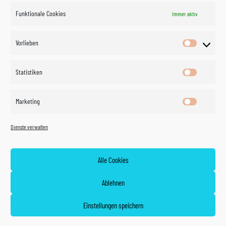
Funktionale Cookies
Immer aktiv
Impressum
Vorlieben
Vorlieben
Datenschutzerklärung
Statistiken
Statistik
Kontakt
Marketing
Marketin
Öffnungszeiten
©
Vertrag
Dienste verwalten
widerrufen
2026
Zahlung und Versand
Alle Cookies
Widerrufsrecht
Ablehnen
AGB
Einstellungen speichern