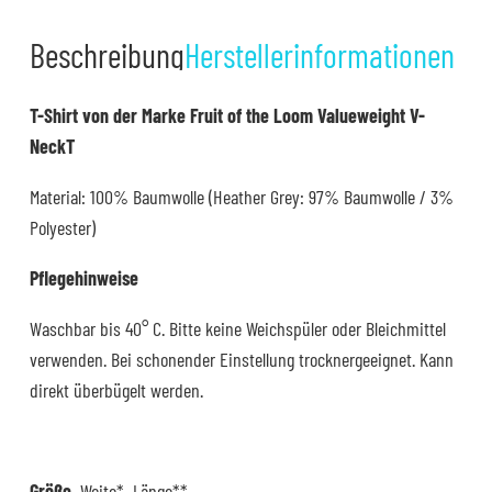
L
Beschreibung
Herstellerinformationen
Menge
T-Shirt von der Marke Fruit of the Loom Valueweight V-
NeckT
Material: 100% Baumwolle (Heather Grey: 97% Baumwolle / 3%
Polyester)
Pflegehinweise
Waschbar bis 40° C. Bitte keine Weichspüler oder Bleichmittel
verwenden. Bei schonender Einstellung trocknergeeignet. Kann
direkt überbügelt werden.
Größe
Weite* Länge**