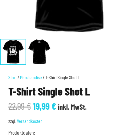
Start
/
Merchandise
/ T-Shirt Single Shot L
T-Shirt Single Shot L
Ursprünglicher
Aktueller
22,99
€
19,99
€
inkl. MwSt.
Preis
Preis
war:
ist:
zzgl.
Versandkosten
22,99 €
19,99 €.
Produktdaten: