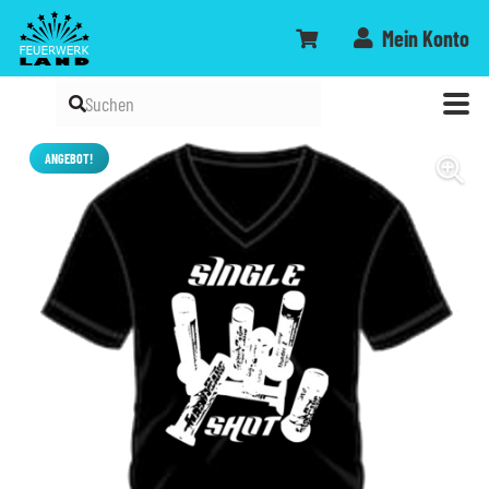
Mein Konto
ANGEBOT!