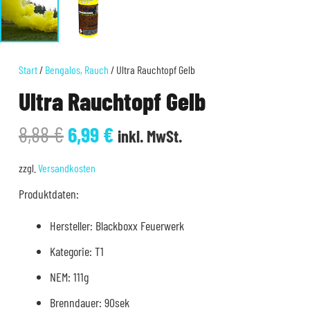
Start
/
Bengalos, Rauch
/ Ultra Rauchtopf Gelb
Ultra Rauchtopf Gelb
Ursprünglicher
Aktueller
8,88
€
6,99
€
inkl. MwSt.
Preis
Preis
war:
ist:
zzgl.
Versandkosten
8,88 €
6,99 €.
Produktdaten:
Hersteller: Blackboxx Feuerwerk
Kategorie: T1
NEM: 111g
Brenndauer: 90sek