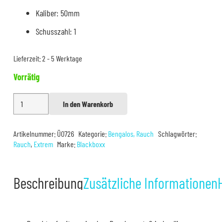
Kaliber: 50mm
Schusszahl: 1
Lieferzeit:
2 - 5 Werktage
Vorrätig
Ultra
In den Warenkorb
Alternative:
Rauchtopf
Gelb
Artikelnummer:
Ü0726
Kategorie:
Bengalos, Rauch
Schlagwörter:
Menge
Rauch
,
Extrem
Marke:
Blackboxx
Beschreibung
Zusätzliche Informationen