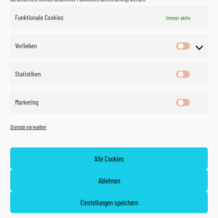
Funktionale Cookies
Immer aktiv
Impressum
Vorlieben
Vorlieben
Datenschutzerklärung
Statistiken
Statistik
Kontakt
Marketing
Marketin
Öffnungszeiten
©
Vertrag
Dienste verwalten
widerrufen
2026
Zahlung und Versand
Alle Cookies
Widerrufsrecht
Ablehnen
AGB
Einstellungen speichern