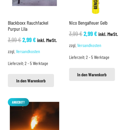
Blackboxx Rauchfackel
Nico Bengalfeuer Gelb
Purpur Lila
Ursprünglicher
Aktueller
3,99
€
2,99
€
inkl. MwSt.
Ursprünglicher
Aktueller
3,99
€
2,99
€
inkl. MwSt.
Preis
Preis
zzgl.
Versandkosten
Preis
Preis
war:
ist:
zzgl.
Versandkosten
war:
ist:
Lieferzeit:
2 - 5 Werktage
3,99 €
2,99 €.
Lieferzeit:
2 - 5 Werktage
3,99 €
2,99 €.
In den Warenkorb
In den Warenkorb
ANGEBOT!