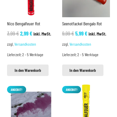
Nico Bengalfeuer Rot
Seenotfackel Bengalo Rot
Ursprünglicher
Aktueller
Ursprünglicher
Aktueller
3,99
€
2,99
€
9,99
€
5,99
€
inkl. MwSt.
inkl. MwSt.
Preis
Preis
Preis
Preis
zzgl.
Versandkosten
zzgl.
Versandkosten
war:
ist:
war:
ist:
Lieferzeit:
2 - 5 Werktage
Lieferzeit:
2 - 5 Werktage
3,99 €
2,99 €.
9,99 €
5,99 €.
In den Warenkorb
In den Warenkorb
ANGEBOT!
ANGEBOT!