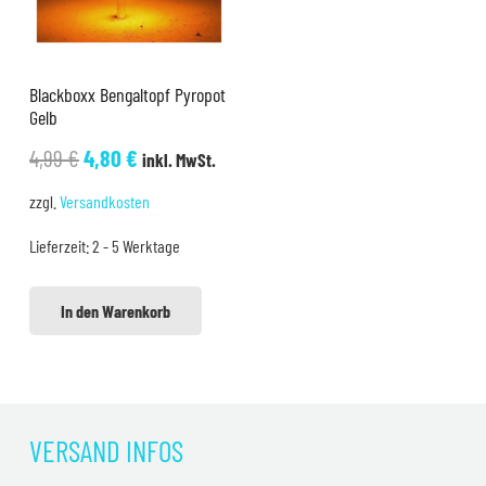
Blackboxx Bengaltopf Pyropot
Gelb
Ursprünglicher
Aktueller
4,99
€
4,80
€
inkl. MwSt.
Preis
Preis
zzgl.
Versandkosten
war:
ist:
Lieferzeit:
2 - 5 Werktage
4,99 €
4,80 €.
In den Warenkorb
VERSAND INFOS