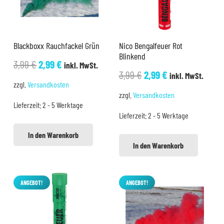
Blackboxx Rauchfackel Grün
Nico Bengalfeuer Rot
Blinkend
Ursprünglicher
Aktueller
3,99
€
2,99
€
inkl. MwSt.
Ursprünglicher
Aktueller
3,99
€
2,99
€
inkl. MwSt.
Preis
Preis
zzgl.
Versandkosten
Preis
Preis
war:
ist:
zzgl.
Versandkosten
war:
ist:
Lieferzeit:
2 - 5 Werktage
3,99 €
2,99 €.
Lieferzeit:
2 - 5 Werktage
3,99 €
2,99 €.
In den Warenkorb
In den Warenkorb
ANGEBOT!
ANGEBOT!