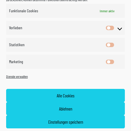
Funktionale Cookies
Immer aktiv
Impressum
Vorlieben
Vorlieben
Datenschutzerklärung
Statistiken
Statistik
Kontakt
Marketing
Marketin
Öffnungszeiten
©
Vertrag
Dienste verwalten
widerrufen
2026
Zahlung und Versand
Alle Cookies
Widerrufsrecht
Ablehnen
AGB
Einstellungen speichern