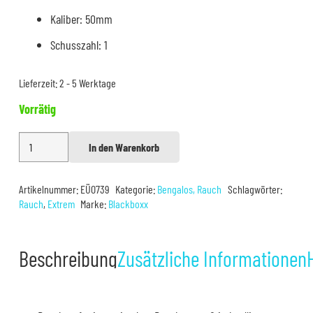
Kaliber: 50mm
Schusszahl: 1
Lieferzeit:
2 - 5 Werktage
Vorrätig
Ultra
In den Warenkorb
Alternative:
Rauchtopf
Weiß
Artikelnummer:
EÜ0739
Kategorie:
Bengalos, Rauch
Schlagwörter:
Menge
Rauch
,
Extrem
Marke:
Blackboxx
Beschreibung
Zusätzliche Informationen