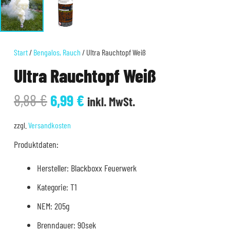
Start
/
Bengalos, Rauch
/ Ultra Rauchtopf Weiß
Ultra Rauchtopf Weiß
Ursprünglicher
Aktueller
8,88
€
6,99
€
inkl. MwSt.
Preis
Preis
war:
ist:
zzgl.
Versandkosten
8,88 €
6,99 €.
Produktdaten:
Hersteller: Blackboxx Feuerwerk
Kategorie: T1
NEM: 205g
Brenndauer: 90sek