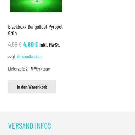
Blackboxx Bengaltopf Pyropot
Grün
Ursprünglicher
Aktueller
4,99
€
4,80
€
inkl. MwSt.
Preis
Preis
zzgl.
Versandkosten
war:
ist:
Lieferzeit:
2 - 5 Werktage
4,99 €
4,80 €.
In den Warenkorb
VERSAND INFOS