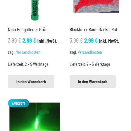
Nico Bengalfeuer Grün
Blackboxx Rauchfackel Rot
Ursprünglicher
Aktueller
Ursprünglicher
Aktueller
3,99
€
2,99
€
3,99
€
2,99
€
inkl. MwSt.
inkl. MwSt.
Preis
Preis
Preis
Preis
zzgl.
Versandkosten
zzgl.
Versandkosten
war:
ist:
war:
ist:
Lieferzeit:
2 - 5 Werktage
Lieferzeit:
2 - 5 Werktage
3,99 €
2,99 €.
3,99 €
2,99 €.
In den Warenkorb
In den Warenkorb
ANGEBOT!